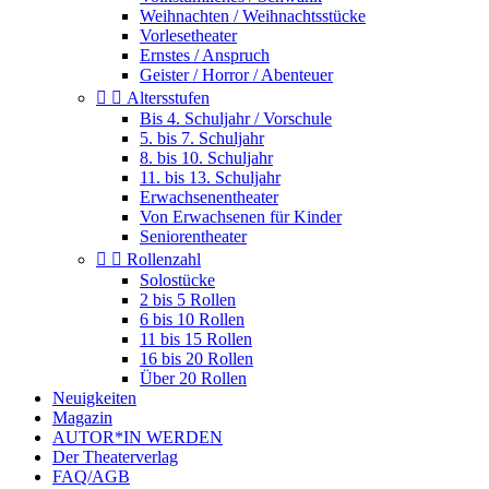
Weihnachten / Weihnachtsstücke
Vorlesetheater
Ernstes / Anspruch
Geister / Horror / Abenteuer


Altersstufen
Bis 4. Schuljahr / Vorschule
5. bis 7. Schuljahr
8. bis 10. Schuljahr
11. bis 13. Schuljahr
Erwachsenentheater
Von Erwachsenen für Kinder
Seniorentheater


Rollenzahl
Solostücke
2 bis 5 Rollen
6 bis 10 Rollen
11 bis 15 Rollen
16 bis 20 Rollen
Über 20 Rollen
Neuigkeiten
Magazin
AUTOR*IN WERDEN
Der Theaterverlag
FAQ/AGB