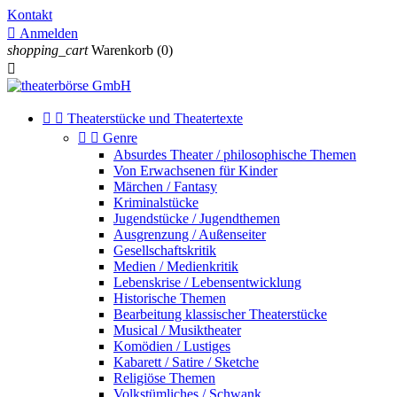
Kontakt

Anmelden
shopping_cart
Warenkorb
(0)



Theaterstücke und Theatertexte


Genre
Absurdes Theater / philosophische Themen
Von Erwachsenen für Kinder
Märchen / Fantasy
Kriminalstücke
Jugendstücke / Jugendthemen
Ausgrenzung / Außenseiter
Gesellschaftskritik
Medien / Medienkritik
Lebenskrise / Lebensentwicklung
Historische Themen
Bearbeitung klassischer Theaterstücke
Musical / Musiktheater
Komödien / Lustiges
Kabarett / Satire / Sketche
Religiöse Themen
Volkstümliches / Schwank