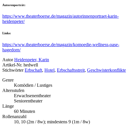
Autorenporträt:
https://www.theaterboerse.de/magazin/autorinnenportraet-karin-
heidenpeter/
Links:
https://www.theaterboerse.de/magazin/komoedie-wellness-oase-
hagedorn/
Autor
Heidenpeter, Karin
Artikel-Nr.
hedwell
Stichwörter
Erbschaft
,
Hotel
,
Erbschaftsstreit
,
Geschwisterkonflikte
Genre
Komödien / Lustiges
Altersstufen
Erwachsenentheater
Seniorentheater
Länge
60 Minuten
Rollenanzahl
10, 10 (2m / 8w); mindestens 9 (1m / 8w)