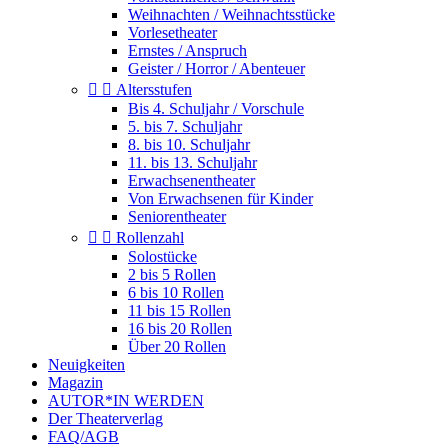
Weihnachten / Weihnachtsstücke
Vorlesetheater
Ernstes / Anspruch
Geister / Horror / Abenteuer


Altersstufen
Bis 4. Schuljahr / Vorschule
5. bis 7. Schuljahr
8. bis 10. Schuljahr
11. bis 13. Schuljahr
Erwachsenentheater
Von Erwachsenen für Kinder
Seniorentheater


Rollenzahl
Solostücke
2 bis 5 Rollen
6 bis 10 Rollen
11 bis 15 Rollen
16 bis 20 Rollen
Über 20 Rollen
Neuigkeiten
Magazin
AUTOR*IN WERDEN
Der Theaterverlag
FAQ/AGB