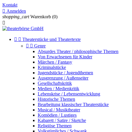
Kontakt

Anmelden
shopping_cart
Warenkorb
(0)



Theaterstücke und Theatertexte


Genre
Absurdes Theater / philosophische Themen
Von Erwachsenen für Kinder
Märchen / Fantasy
Kriminalstücke
Jugendstücke / Jugendthemen
Ausgrenzung / Außenseiter
Gesellschaftskritik
Medien / Medienkritik
Lebenskrise / Lebensentwicklung
Historische Themen
Bearbeitung klassischer Theaterstücke
Musical / Musiktheater
Komödien / Lustiges
Kabarett / Satire / Sketche
Religiöse Themen
Volkstümliches / Schwank