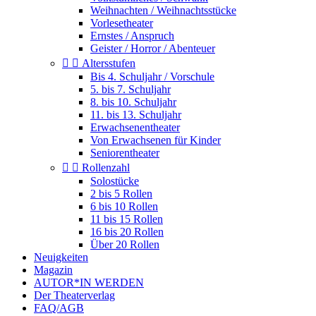
Weihnachten / Weihnachtsstücke
Vorlesetheater
Ernstes / Anspruch
Geister / Horror / Abenteuer


Altersstufen
Bis 4. Schuljahr / Vorschule
5. bis 7. Schuljahr
8. bis 10. Schuljahr
11. bis 13. Schuljahr
Erwachsenentheater
Von Erwachsenen für Kinder
Seniorentheater


Rollenzahl
Solostücke
2 bis 5 Rollen
6 bis 10 Rollen
11 bis 15 Rollen
16 bis 20 Rollen
Über 20 Rollen
Neuigkeiten
Magazin
AUTOR*IN WERDEN
Der Theaterverlag
FAQ/AGB