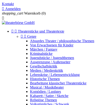
Kontakt

Anmelden
shopping_cart
Warenkorb
(0)



Theaterstücke und Theatertexte


Genre
Absurdes Theater / philosophische Themen
Von Erwachsenen für Kinder
Märchen / Fantasy
Kriminalstücke
Jugendstücke / Jugendthemen
Ausgrenzung / Außenseiter
Gesellschaftskritik
Medien / Medienkritik
Lebenskrise / Lebensentwicklung
Historische Themen
Bearbeitung klassischer Theaterstücke
Musical / Musiktheater
Komödien / Lustiges
Kabarett / Satire / Sketche
Religiöse Themen
Volkstümliches / Schwank