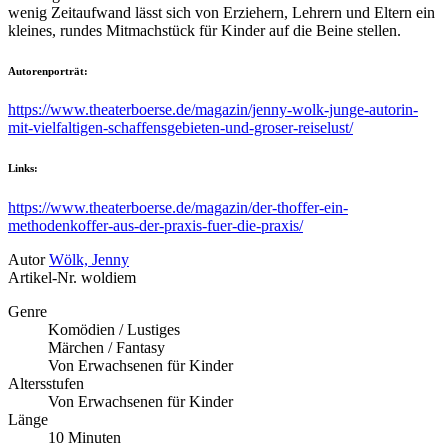
wenig Zeitaufwand lässt sich von Erziehern, Lehrern und Eltern ein
kleines, rundes Mitmachstück für Kinder auf die Beine stellen.
Autorenporträt:
https://www.theaterboerse.de/magazin/jenny-wolk-junge-autorin-
mit-vielfaltigen-schaffensgebieten-und-groser-reiselust/
Links:
https://www.theaterboerse.de/magazin/der-thoffer-ein-
methodenkoffer-aus-der-praxis-fuer-die-praxis/
Autor
Wölk, Jenny
Artikel-Nr.
woldiem
Genre
Komödien / Lustiges
Märchen / Fantasy
Von Erwachsenen für Kinder
Altersstufen
Von Erwachsenen für Kinder
Länge
10 Minuten