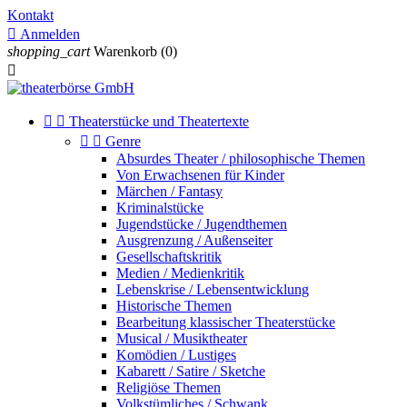
Kontakt

Anmelden
shopping_cart
Warenkorb
(0)



Theaterstücke und Theatertexte


Genre
Absurdes Theater / philosophische Themen
Von Erwachsenen für Kinder
Märchen / Fantasy
Kriminalstücke
Jugendstücke / Jugendthemen
Ausgrenzung / Außenseiter
Gesellschaftskritik
Medien / Medienkritik
Lebenskrise / Lebensentwicklung
Historische Themen
Bearbeitung klassischer Theaterstücke
Musical / Musiktheater
Komödien / Lustiges
Kabarett / Satire / Sketche
Religiöse Themen
Volkstümliches / Schwank