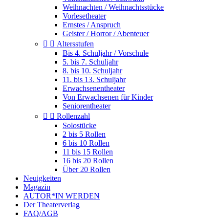
Weihnachten / Weihnachtsstücke
Vorlesetheater
Ernstes / Anspruch
Geister / Horror / Abenteuer


Altersstufen
Bis 4. Schuljahr / Vorschule
5. bis 7. Schuljahr
8. bis 10. Schuljahr
11. bis 13. Schuljahr
Erwachsenentheater
Von Erwachsenen für Kinder
Seniorentheater


Rollenzahl
Solostücke
2 bis 5 Rollen
6 bis 10 Rollen
11 bis 15 Rollen
16 bis 20 Rollen
Über 20 Rollen
Neuigkeiten
Magazin
AUTOR*IN WERDEN
Der Theaterverlag
FAQ/AGB