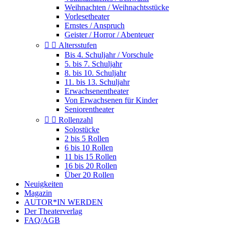
Weihnachten / Weihnachtsstücke
Vorlesetheater
Ernstes / Anspruch
Geister / Horror / Abenteuer


Altersstufen
Bis 4. Schuljahr / Vorschule
5. bis 7. Schuljahr
8. bis 10. Schuljahr
11. bis 13. Schuljahr
Erwachsenentheater
Von Erwachsenen für Kinder
Seniorentheater


Rollenzahl
Solostücke
2 bis 5 Rollen
6 bis 10 Rollen
11 bis 15 Rollen
16 bis 20 Rollen
Über 20 Rollen
Neuigkeiten
Magazin
AUTOR*IN WERDEN
Der Theaterverlag
FAQ/AGB