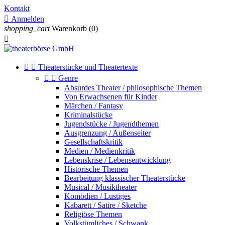
Kontakt

Anmelden
shopping_cart
Warenkorb
(0)



Theaterstücke und Theatertexte


Genre
Absurdes Theater / philosophische Themen
Von Erwachsenen für Kinder
Märchen / Fantasy
Kriminalstücke
Jugendstücke / Jugendthemen
Ausgrenzung / Außenseiter
Gesellschaftskritik
Medien / Medienkritik
Lebenskrise / Lebensentwicklung
Historische Themen
Bearbeitung klassischer Theaterstücke
Musical / Musiktheater
Komödien / Lustiges
Kabarett / Satire / Sketche
Religiöse Themen
Volkstümliches / Schwank