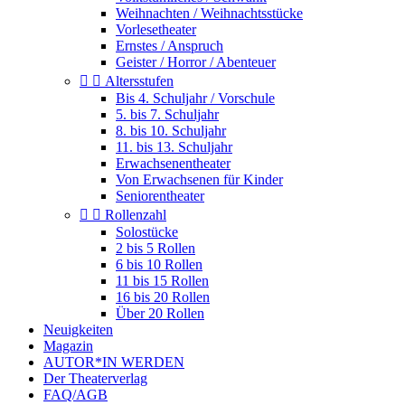
Weihnachten / Weihnachtsstücke
Vorlesetheater
Ernstes / Anspruch
Geister / Horror / Abenteuer


Altersstufen
Bis 4. Schuljahr / Vorschule
5. bis 7. Schuljahr
8. bis 10. Schuljahr
11. bis 13. Schuljahr
Erwachsenentheater
Von Erwachsenen für Kinder
Seniorentheater


Rollenzahl
Solostücke
2 bis 5 Rollen
6 bis 10 Rollen
11 bis 15 Rollen
16 bis 20 Rollen
Über 20 Rollen
Neuigkeiten
Magazin
AUTOR*IN WERDEN
Der Theaterverlag
FAQ/AGB