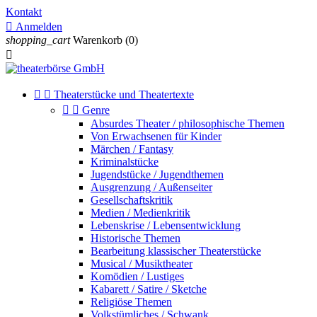
Kontakt

Anmelden
shopping_cart
Warenkorb
(0)



Theaterstücke und Theatertexte


Genre
Absurdes Theater / philosophische Themen
Von Erwachsenen für Kinder
Märchen / Fantasy
Kriminalstücke
Jugendstücke / Jugendthemen
Ausgrenzung / Außenseiter
Gesellschaftskritik
Medien / Medienkritik
Lebenskrise / Lebensentwicklung
Historische Themen
Bearbeitung klassischer Theaterstücke
Musical / Musiktheater
Komödien / Lustiges
Kabarett / Satire / Sketche
Religiöse Themen
Volkstümliches / Schwank