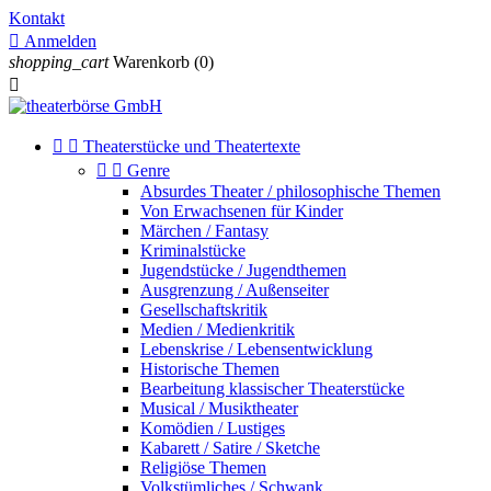
Kontakt

Anmelden
shopping_cart
Warenkorb
(0)



Theaterstücke und Theatertexte


Genre
Absurdes Theater / philosophische Themen
Von Erwachsenen für Kinder
Märchen / Fantasy
Kriminalstücke
Jugendstücke / Jugendthemen
Ausgrenzung / Außenseiter
Gesellschaftskritik
Medien / Medienkritik
Lebenskrise / Lebensentwicklung
Historische Themen
Bearbeitung klassischer Theaterstücke
Musical / Musiktheater
Komödien / Lustiges
Kabarett / Satire / Sketche
Religiöse Themen
Volkstümliches / Schwank