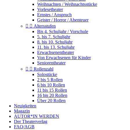
Weihnachten / Weihnachtsstücke
Vorlesetheater
Ernstes / Anspruch
Geister / Horror / Abenteuer


Altersstufen
Bis 4. Schuljahr / Vorschule
5. bis 7. Schuljahr
8. bis 10. Schuljahr
11. bis 13. Schuljahr
Erwachsenentheater
Von Erwachsenen für Kinder
Seniorentheater


Rollenzahl
Solostücke
2 bis 5 Rollen
6 bis 10 Rollen
11 bis 15 Rollen
16 bis 20 Rollen
Über 20 Rollen
Neuigkeiten
Magazin
AUTOR*IN WERDEN
Der Theaterverlag
FAQ/AGB