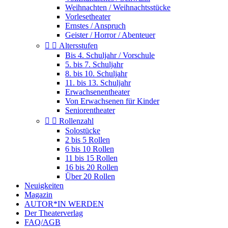
Weihnachten / Weihnachtsstücke
Vorlesetheater
Ernstes / Anspruch
Geister / Horror / Abenteuer


Altersstufen
Bis 4. Schuljahr / Vorschule
5. bis 7. Schuljahr
8. bis 10. Schuljahr
11. bis 13. Schuljahr
Erwachsenentheater
Von Erwachsenen für Kinder
Seniorentheater


Rollenzahl
Solostücke
2 bis 5 Rollen
6 bis 10 Rollen
11 bis 15 Rollen
16 bis 20 Rollen
Über 20 Rollen
Neuigkeiten
Magazin
AUTOR*IN WERDEN
Der Theaterverlag
FAQ/AGB