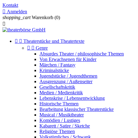
Kontakt

Anmelden
shopping_cart
Warenkorb
(0)



Theaterstücke und Theatertexte


Genre
Absurdes Theater / philosophische Themen
Von Erwachsenen für Kinder
Märchen / Fantasy
Kriminalstücke
Jugendstücke / Jugendthemen
Ausgrenzung / Außenseiter
Gesellschaftskritik
Medien / Medienkritik
Lebenskrise / Lebensentwicklung
Historische Themen
Bearbeitung klassischer Theaterstücke
Musical / Musiktheater
Komödien / Lustiges
Kabarett / Satire / Sketche
Religiöse Themen
Volkstümliches / Schwank