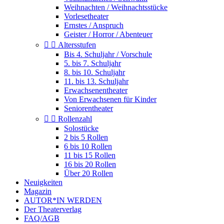
Weihnachten / Weihnachtsstücke
Vorlesetheater
Ernstes / Anspruch
Geister / Horror / Abenteuer


Altersstufen
Bis 4. Schuljahr / Vorschule
5. bis 7. Schuljahr
8. bis 10. Schuljahr
11. bis 13. Schuljahr
Erwachsenentheater
Von Erwachsenen für Kinder
Seniorentheater


Rollenzahl
Solostücke
2 bis 5 Rollen
6 bis 10 Rollen
11 bis 15 Rollen
16 bis 20 Rollen
Über 20 Rollen
Neuigkeiten
Magazin
AUTOR*IN WERDEN
Der Theaterverlag
FAQ/AGB