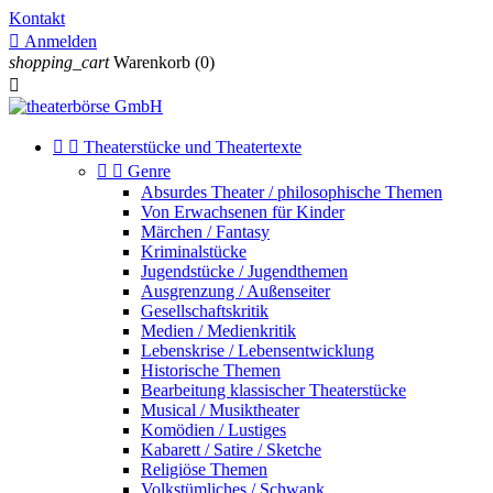
Kontakt

Anmelden
shopping_cart
Warenkorb
(0)



Theaterstücke und Theatertexte


Genre
Absurdes Theater / philosophische Themen
Von Erwachsenen für Kinder
Märchen / Fantasy
Kriminalstücke
Jugendstücke / Jugendthemen
Ausgrenzung / Außenseiter
Gesellschaftskritik
Medien / Medienkritik
Lebenskrise / Lebensentwicklung
Historische Themen
Bearbeitung klassischer Theaterstücke
Musical / Musiktheater
Komödien / Lustiges
Kabarett / Satire / Sketche
Religiöse Themen
Volkstümliches / Schwank