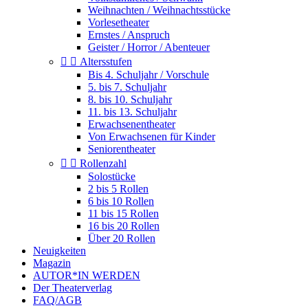
Weihnachten / Weihnachtsstücke
Vorlesetheater
Ernstes / Anspruch
Geister / Horror / Abenteuer


Altersstufen
Bis 4. Schuljahr / Vorschule
5. bis 7. Schuljahr
8. bis 10. Schuljahr
11. bis 13. Schuljahr
Erwachsenentheater
Von Erwachsenen für Kinder
Seniorentheater


Rollenzahl
Solostücke
2 bis 5 Rollen
6 bis 10 Rollen
11 bis 15 Rollen
16 bis 20 Rollen
Über 20 Rollen
Neuigkeiten
Magazin
AUTOR*IN WERDEN
Der Theaterverlag
FAQ/AGB