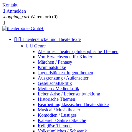
Kontakt

Anmelden
shopping_cart
Warenkorb
(0)



Theaterstücke und Theatertexte


Genre
Absurdes Theater / philosophische Themen
Von Erwachsenen für Kinder
Märchen / Fantasy
Kriminalstücke
Jugendstücke / Jugendthemen
Ausgrenzung / Außenseiter
Gesellschaftskritik
Medien / Medienkritik
Lebenskrise / Lebensentwicklung
Historische Themen
Bearbeitung klassischer Theaterstücke
Musical / Musiktheater
Komödien / Lustiges
Kabarett / Satire / Sketche
Religiöse Themen
Volkstümliches / Schwank