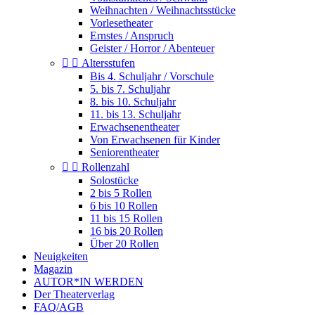
Weihnachten / Weihnachtsstücke
Vorlesetheater
Ernstes / Anspruch
Geister / Horror / Abenteuer


Altersstufen
Bis 4. Schuljahr / Vorschule
5. bis 7. Schuljahr
8. bis 10. Schuljahr
11. bis 13. Schuljahr
Erwachsenentheater
Von Erwachsenen für Kinder
Seniorentheater


Rollenzahl
Solostücke
2 bis 5 Rollen
6 bis 10 Rollen
11 bis 15 Rollen
16 bis 20 Rollen
Über 20 Rollen
Neuigkeiten
Magazin
AUTOR*IN WERDEN
Der Theaterverlag
FAQ/AGB