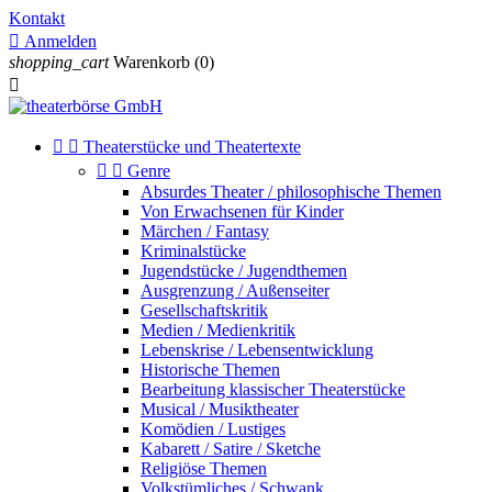
Kontakt

Anmelden
shopping_cart
Warenkorb
(0)



Theaterstücke und Theatertexte


Genre
Absurdes Theater / philosophische Themen
Von Erwachsenen für Kinder
Märchen / Fantasy
Kriminalstücke
Jugendstücke / Jugendthemen
Ausgrenzung / Außenseiter
Gesellschaftskritik
Medien / Medienkritik
Lebenskrise / Lebensentwicklung
Historische Themen
Bearbeitung klassischer Theaterstücke
Musical / Musiktheater
Komödien / Lustiges
Kabarett / Satire / Sketche
Religiöse Themen
Volkstümliches / Schwank