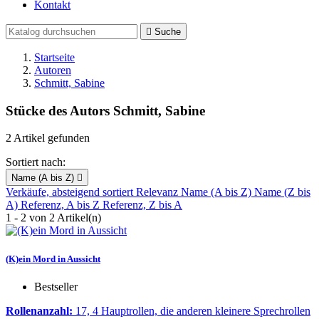
Kontakt

Suche
Startseite
Autoren
Schmitt, Sabine
Stücke des Autors Schmitt, Sabine
2 Artikel gefunden
Sortiert nach:
Name (A bis Z)

Verkäufe, absteigend sortiert
Relevanz
Name (A bis Z)
Name (Z bis
A)
Referenz, A bis Z
Referenz, Z bis A
1 - 2 von 2 Artikel(n)
(K)ein Mord in Aussicht
Bestseller
Rollenanzahl:
17, 4 Hauptrollen, die anderen kleinere Sprechrollen