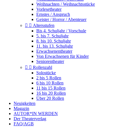
Weihnachten / Weihnachtsstücke
Vorlesetheater
Ernstes / Anspruch
Geister / Horror / Abenteuer


Altersstufen
Bis 4. Schuljahr / Vorschule
5. bis 7. Schuljahr
8. bis 10. Schuljahr
11. bis 13. Schuljahr
Erwachsenentheater
Von Erwachsenen für Kinder
Seniorentheater


Rollenzahl
Solostücke
2 bis 5 Rollen
6 bis 10 Rollen
11 bis 15 Rollen
16 bis 20 Rollen
Über 20 Rollen
Neuigkeiten
Magazin
AUTOR*IN WERDEN
Der Theaterverlag
FAQ/AGB