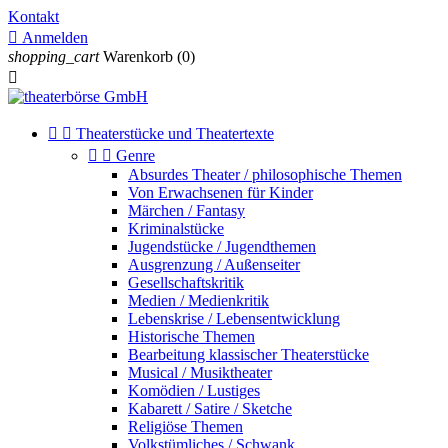
Kontakt

Anmelden
shopping_cart
Warenkorb
(0)



Theaterstücke und Theatertexte


Genre
Absurdes Theater / philosophische Themen
Von Erwachsenen für Kinder
Märchen / Fantasy
Kriminalstücke
Jugendstücke / Jugendthemen
Ausgrenzung / Außenseiter
Gesellschaftskritik
Medien / Medienkritik
Lebenskrise / Lebensentwicklung
Historische Themen
Bearbeitung klassischer Theaterstücke
Musical / Musiktheater
Komödien / Lustiges
Kabarett / Satire / Sketche
Religiöse Themen
Volkstümliches / Schwank