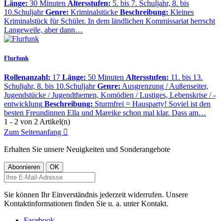
Länge:
30 Minuten
Altersstufen:
5. bis 7. Schuljahr, 8. bis
10.Schuljahr
Genre:
Kriminalstücke
Beschreibung:
Kleines
Kriminalstück für Schüler. In dem ländlichen Kommissariat herrscht
Langeweile, aber dann…
Flurfunk
Rollenanzahl:
17
Länge:
50 Minuten
Altersstufen:
11. bis 13.
Schuljahr, 8. bis 10.Schuljahr
Genre:
Ausgrenzung / Außenseiter,
Jugendstücke / Jugendthemen, Komödien / Lustiges, Lebenskrise / -
entwicklung
Beschreibung:
Sturmfrei = Hausparty! Soviel ist den
besten Freundinnen Ella und Mareike schon mal klar. Dass am…
1 - 2 von 2 Artikel(n)
Zum Seitenanfang

Erhalten Sie unsere Neuigkeiten und Sonderangebote
Sie können Ihr Einverständnis jederzeit widerrufen. Unsere
Kontaktinformationen finden Sie u. a. unter Kontakt.
Facebook