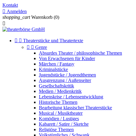
Kontakt

Anmelden
shopping_cart
Warenkorb
(0)



Theaterstücke und Theatertexte


Genre
Absurdes Theater / philosophische Themen
Von Erwachsenen für Kinder
Märchen / Fantasy
Kriminalstücke
Jugendstücke / Jugendthemen
Ausgrenzung / Außenseiter
Gesellschaftskritik
Medien / Medienkritik
Lebenskrise / Lebensentwicklung
Historische Themen
Bearbeitung klassischer Theaterstücke
Musical / Musiktheater
Komödien / Lustiges
Kabarett / Satire / Sketche
Religiöse Themen
Volkstümliches / Schwank