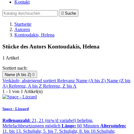
Kontakt

Suche
Startseite
Autoren
Kontoudakis, Helena
Stücke des Autors Kontoudakis, Helena
1 Artikel
Sortiert nach:
Name (A bis Z)

Verkäufe, absteigend sortiert
Relevanz
Name (A bis Z)
Name (Z bis
A)
Referenz, A bis Z
Referenz, Z bis A
1 - 1 von 1 Artikel(n)
Space - Lizzard
Rollenanzahl:
21, 21 (m/w/d variabel) beliebig,
Mehrfachbesetzungen möglich
Länge:
60 Minuten
Altersstufen:
11. bis 13. Schuljahr, 5. bis 7. Schuljahr, 8. bis 10.Schuljahr,