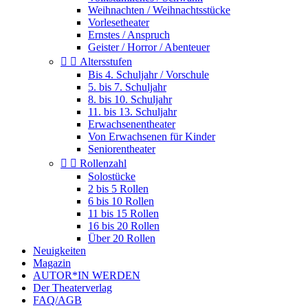
Weihnachten / Weihnachtsstücke
Vorlesetheater
Ernstes / Anspruch
Geister / Horror / Abenteuer


Altersstufen
Bis 4. Schuljahr / Vorschule
5. bis 7. Schuljahr
8. bis 10. Schuljahr
11. bis 13. Schuljahr
Erwachsenentheater
Von Erwachsenen für Kinder
Seniorentheater


Rollenzahl
Solostücke
2 bis 5 Rollen
6 bis 10 Rollen
11 bis 15 Rollen
16 bis 20 Rollen
Über 20 Rollen
Neuigkeiten
Magazin
AUTOR*IN WERDEN
Der Theaterverlag
FAQ/AGB