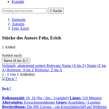
Kontakt

Suche
Startseite
Autoren
Fehr, Erich
Stücke des Autors Fehr, Erich
1 Artikel
Sortiert nach:
Name (A bis Z)

Verkäufe, absteigend sortiert
Relevanz
Name (A bis Z)
Name (Z bis
A)
Referenz, A bis Z
Referenz, Z bis A
1 - 1 von 1 Artikel(n)
Deck 7
Rollenanzahl:
16, 16 (9w / 6m / 1variabel)
Länge:
110 Minuten
Altersstufen:
Erwachsenentheater
Genre:
Komödien / Lustiges
Beschreibung:
Die MS Corona – ein Kreuzfahrtschiff auf Weltreise