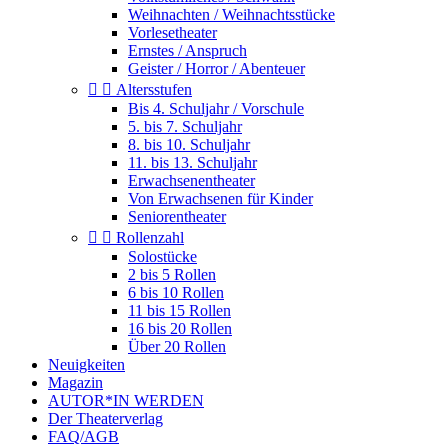
Weihnachten / Weihnachtsstücke
Vorlesetheater
Ernstes / Anspruch
Geister / Horror / Abenteuer


Altersstufen
Bis 4. Schuljahr / Vorschule
5. bis 7. Schuljahr
8. bis 10. Schuljahr
11. bis 13. Schuljahr
Erwachsenentheater
Von Erwachsenen für Kinder
Seniorentheater


Rollenzahl
Solostücke
2 bis 5 Rollen
6 bis 10 Rollen
11 bis 15 Rollen
16 bis 20 Rollen
Über 20 Rollen
Neuigkeiten
Magazin
AUTOR*IN WERDEN
Der Theaterverlag
FAQ/AGB