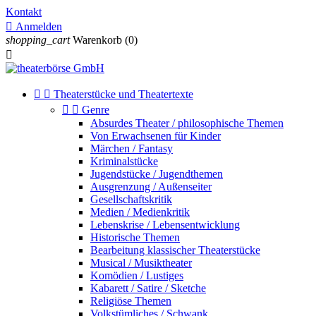
Kontakt

Anmelden
shopping_cart
Warenkorb
(0)



Theaterstücke und Theatertexte


Genre
Absurdes Theater / philosophische Themen
Von Erwachsenen für Kinder
Märchen / Fantasy
Kriminalstücke
Jugendstücke / Jugendthemen
Ausgrenzung / Außenseiter
Gesellschaftskritik
Medien / Medienkritik
Lebenskrise / Lebensentwicklung
Historische Themen
Bearbeitung klassischer Theaterstücke
Musical / Musiktheater
Komödien / Lustiges
Kabarett / Satire / Sketche
Religiöse Themen
Volkstümliches / Schwank