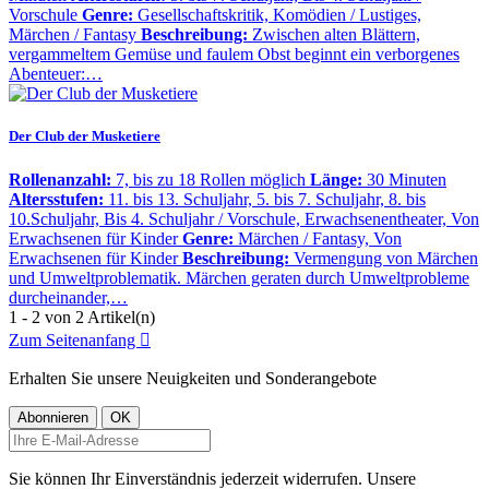
Vorschule
Genre:
Gesellschaftskritik, Komödien / Lustiges,
Märchen / Fantasy
Beschreibung:
Zwischen alten Blättern,
vergammeltem Gemüse und faulem Obst beginnt ein verborgenes
Abenteuer:…
Der Club der Musketiere
Rollenanzahl:
7, bis zu 18 Rollen möglich
Länge:
30 Minuten
Altersstufen:
11. bis 13. Schuljahr, 5. bis 7. Schuljahr, 8. bis
10.Schuljahr, Bis 4. Schuljahr / Vorschule, Erwachsenentheater, Von
Erwachsenen für Kinder
Genre:
Märchen / Fantasy, Von
Erwachsenen für Kinder
Beschreibung:
Vermengung von Märchen
und Umweltproblematik. Märchen geraten durch Umweltprobleme
durcheinander,…
1 - 2 von 2 Artikel(n)
Zum Seitenanfang

Erhalten Sie unsere Neuigkeiten und Sonderangebote
Sie können Ihr Einverständnis jederzeit widerrufen. Unsere