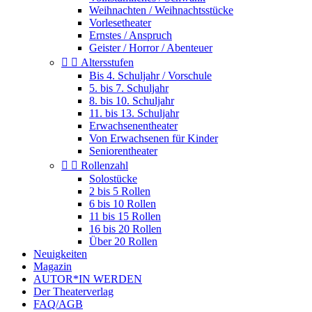
Weihnachten / Weihnachtsstücke
Vorlesetheater
Ernstes / Anspruch
Geister / Horror / Abenteuer


Altersstufen
Bis 4. Schuljahr / Vorschule
5. bis 7. Schuljahr
8. bis 10. Schuljahr
11. bis 13. Schuljahr
Erwachsenentheater
Von Erwachsenen für Kinder
Seniorentheater


Rollenzahl
Solostücke
2 bis 5 Rollen
6 bis 10 Rollen
11 bis 15 Rollen
16 bis 20 Rollen
Über 20 Rollen
Neuigkeiten
Magazin
AUTOR*IN WERDEN
Der Theaterverlag
FAQ/AGB