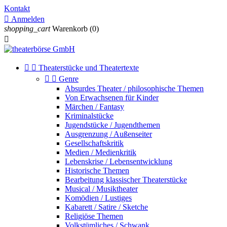
Kontakt

Anmelden
shopping_cart
Warenkorb
(0)



Theaterstücke und Theatertexte


Genre
Absurdes Theater / philosophische Themen
Von Erwachsenen für Kinder
Märchen / Fantasy
Kriminalstücke
Jugendstücke / Jugendthemen
Ausgrenzung / Außenseiter
Gesellschaftskritik
Medien / Medienkritik
Lebenskrise / Lebensentwicklung
Historische Themen
Bearbeitung klassischer Theaterstücke
Musical / Musiktheater
Komödien / Lustiges
Kabarett / Satire / Sketche
Religiöse Themen
Volkstümliches / Schwank