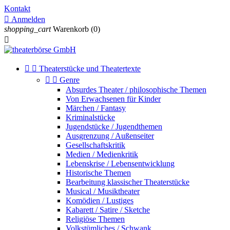
Kontakt

Anmelden
shopping_cart
Warenkorb
(0)



Theaterstücke und Theatertexte


Genre
Absurdes Theater / philosophische Themen
Von Erwachsenen für Kinder
Märchen / Fantasy
Kriminalstücke
Jugendstücke / Jugendthemen
Ausgrenzung / Außenseiter
Gesellschaftskritik
Medien / Medienkritik
Lebenskrise / Lebensentwicklung
Historische Themen
Bearbeitung klassischer Theaterstücke
Musical / Musiktheater
Komödien / Lustiges
Kabarett / Satire / Sketche
Religiöse Themen
Volkstümliches / Schwank