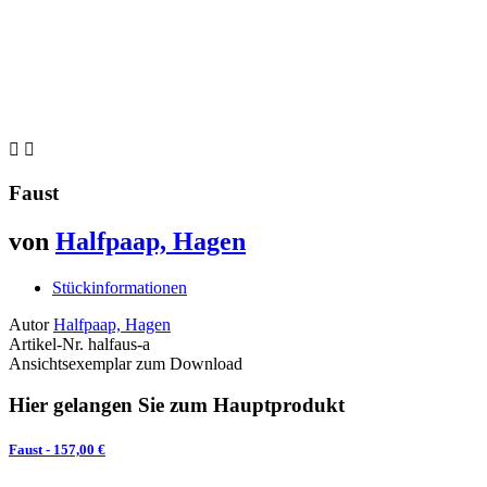


Faust
von
Halfpaap, Hagen
Stückinformationen
Autor
Halfpaap, Hagen
Artikel-Nr.
halfaus-a
Ansichtsexemplar zum Download
Hier gelangen Sie zum Hauptprodukt
Faust
- 157,00 €