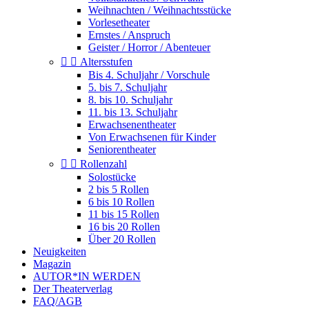
Weihnachten / Weihnachtsstücke
Vorlesetheater
Ernstes / Anspruch
Geister / Horror / Abenteuer


Altersstufen
Bis 4. Schuljahr / Vorschule
5. bis 7. Schuljahr
8. bis 10. Schuljahr
11. bis 13. Schuljahr
Erwachsenentheater
Von Erwachsenen für Kinder
Seniorentheater


Rollenzahl
Solostücke
2 bis 5 Rollen
6 bis 10 Rollen
11 bis 15 Rollen
16 bis 20 Rollen
Über 20 Rollen
Neuigkeiten
Magazin
AUTOR*IN WERDEN
Der Theaterverlag
FAQ/AGB