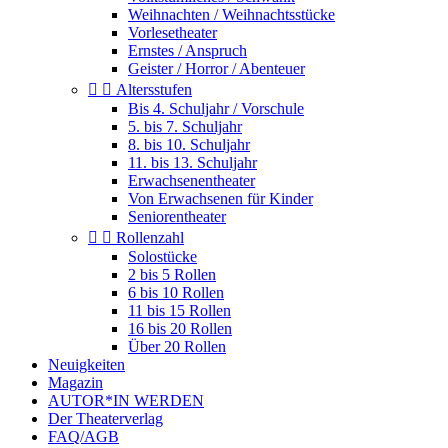
Weihnachten / Weihnachtsstücke
Vorlesetheater
Ernstes / Anspruch
Geister / Horror / Abenteuer


Altersstufen
Bis 4. Schuljahr / Vorschule
5. bis 7. Schuljahr
8. bis 10. Schuljahr
11. bis 13. Schuljahr
Erwachsenentheater
Von Erwachsenen für Kinder
Seniorentheater


Rollenzahl
Solostücke
2 bis 5 Rollen
6 bis 10 Rollen
11 bis 15 Rollen
16 bis 20 Rollen
Über 20 Rollen
Neuigkeiten
Magazin
AUTOR*IN WERDEN
Der Theaterverlag
FAQ/AGB