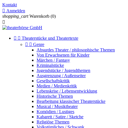
Kontakt

Anmelden
shopping_cart
Warenkorb
(0)



Theaterstücke und Theatertexte


Genre
Absurdes Theater / philosophische Themen
Von Erwachsenen für Kinder
Märchen / Fantasy
Kriminalstücke
Jugendstücke / Jugendthemen
Ausgrenzung / Außenseiter
Gesellschaftskritik
Medien / Medienkritik
Lebenskrise / Lebensentwicklung
Historische Themen
Bearbeitung klassischer Theaterstücke
Musical / Musiktheater
Komödien / Lustiges
Kabarett / Satire / Sketche
Religiöse Themen
Volkstümliches / Schwank