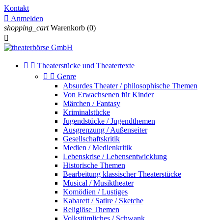
Kontakt

Anmelden
shopping_cart
Warenkorb
(0)



Theaterstücke und Theatertexte


Genre
Absurdes Theater / philosophische Themen
Von Erwachsenen für Kinder
Märchen / Fantasy
Kriminalstücke
Jugendstücke / Jugendthemen
Ausgrenzung / Außenseiter
Gesellschaftskritik
Medien / Medienkritik
Lebenskrise / Lebensentwicklung
Historische Themen
Bearbeitung klassischer Theaterstücke
Musical / Musiktheater
Komödien / Lustiges
Kabarett / Satire / Sketche
Religiöse Themen
Volkstümliches / Schwank