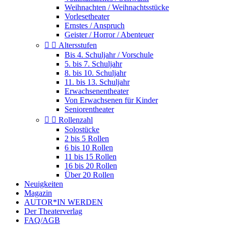
Weihnachten / Weihnachtsstücke
Vorlesetheater
Ernstes / Anspruch
Geister / Horror / Abenteuer


Altersstufen
Bis 4. Schuljahr / Vorschule
5. bis 7. Schuljahr
8. bis 10. Schuljahr
11. bis 13. Schuljahr
Erwachsenentheater
Von Erwachsenen für Kinder
Seniorentheater


Rollenzahl
Solostücke
2 bis 5 Rollen
6 bis 10 Rollen
11 bis 15 Rollen
16 bis 20 Rollen
Über 20 Rollen
Neuigkeiten
Magazin
AUTOR*IN WERDEN
Der Theaterverlag
FAQ/AGB