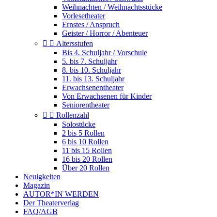
Weihnachten / Weihnachtsstücke
Vorlesetheater
Ernstes / Anspruch
Geister / Horror / Abenteuer


Altersstufen
Bis 4. Schuljahr / Vorschule
5. bis 7. Schuljahr
8. bis 10. Schuljahr
11. bis 13. Schuljahr
Erwachsenentheater
Von Erwachsenen für Kinder
Seniorentheater


Rollenzahl
Solostücke
2 bis 5 Rollen
6 bis 10 Rollen
11 bis 15 Rollen
16 bis 20 Rollen
Über 20 Rollen
Neuigkeiten
Magazin
AUTOR*IN WERDEN
Der Theaterverlag
FAQ/AGB