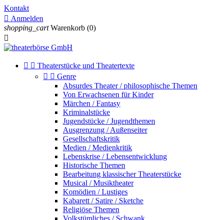
Kontakt

Anmelden
shopping_cart
Warenkorb
(0)



Theaterstücke und Theatertexte


Genre
Absurdes Theater / philosophische Themen
Von Erwachsenen für Kinder
Märchen / Fantasy
Kriminalstücke
Jugendstücke / Jugendthemen
Ausgrenzung / Außenseiter
Gesellschaftskritik
Medien / Medienkritik
Lebenskrise / Lebensentwicklung
Historische Themen
Bearbeitung klassischer Theaterstücke
Musical / Musiktheater
Komödien / Lustiges
Kabarett / Satire / Sketche
Religiöse Themen
Volkstümliches / Schwank