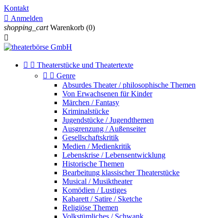
Kontakt

Anmelden
shopping_cart
Warenkorb
(0)



Theaterstücke und Theatertexte


Genre
Absurdes Theater / philosophische Themen
Von Erwachsenen für Kinder
Märchen / Fantasy
Kriminalstücke
Jugendstücke / Jugendthemen
Ausgrenzung / Außenseiter
Gesellschaftskritik
Medien / Medienkritik
Lebenskrise / Lebensentwicklung
Historische Themen
Bearbeitung klassischer Theaterstücke
Musical / Musiktheater
Komödien / Lustiges
Kabarett / Satire / Sketche
Religiöse Themen
Volkstümliches / Schwank