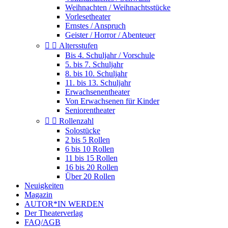
Weihnachten / Weihnachtsstücke
Vorlesetheater
Ernstes / Anspruch
Geister / Horror / Abenteuer


Altersstufen
Bis 4. Schuljahr / Vorschule
5. bis 7. Schuljahr
8. bis 10. Schuljahr
11. bis 13. Schuljahr
Erwachsenentheater
Von Erwachsenen für Kinder
Seniorentheater


Rollenzahl
Solostücke
2 bis 5 Rollen
6 bis 10 Rollen
11 bis 15 Rollen
16 bis 20 Rollen
Über 20 Rollen
Neuigkeiten
Magazin
AUTOR*IN WERDEN
Der Theaterverlag
FAQ/AGB