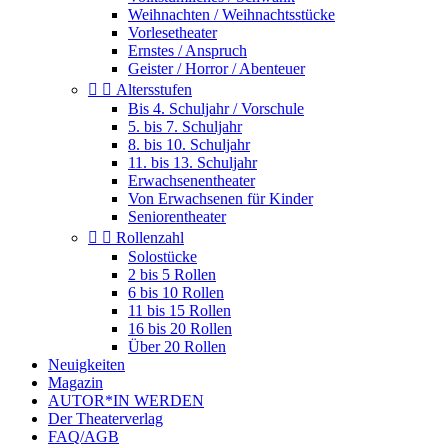
Weihnachten / Weihnachtsstücke
Vorlesetheater
Ernstes / Anspruch
Geister / Horror / Abenteuer


Altersstufen
Bis 4. Schuljahr / Vorschule
5. bis 7. Schuljahr
8. bis 10. Schuljahr
11. bis 13. Schuljahr
Erwachsenentheater
Von Erwachsenen für Kinder
Seniorentheater


Rollenzahl
Solostücke
2 bis 5 Rollen
6 bis 10 Rollen
11 bis 15 Rollen
16 bis 20 Rollen
Über 20 Rollen
Neuigkeiten
Magazin
AUTOR*IN WERDEN
Der Theaterverlag
FAQ/AGB