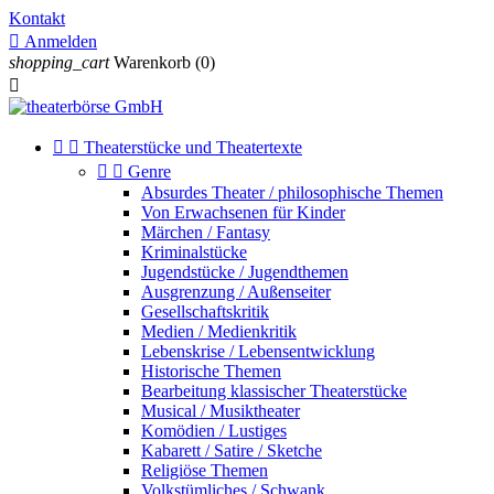
Kontakt

Anmelden
shopping_cart
Warenkorb
(0)



Theaterstücke und Theatertexte


Genre
Absurdes Theater / philosophische Themen
Von Erwachsenen für Kinder
Märchen / Fantasy
Kriminalstücke
Jugendstücke / Jugendthemen
Ausgrenzung / Außenseiter
Gesellschaftskritik
Medien / Medienkritik
Lebenskrise / Lebensentwicklung
Historische Themen
Bearbeitung klassischer Theaterstücke
Musical / Musiktheater
Komödien / Lustiges
Kabarett / Satire / Sketche
Religiöse Themen
Volkstümliches / Schwank