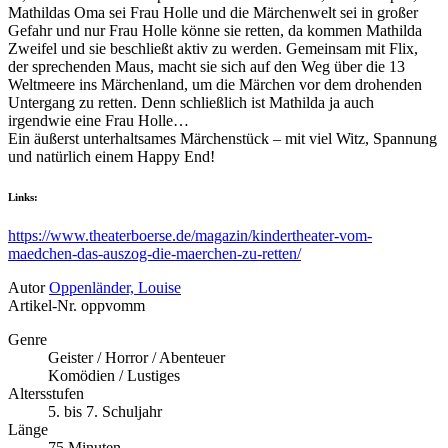
Mathildas Oma sei Frau Holle und die Märchenwelt sei in großer
Gefahr und nur Frau Holle könne sie retten, da kommen Mathilda
Zweifel und sie beschließt aktiv zu werden. Gemeinsam mit Flix,
der sprechenden Maus, macht sie sich auf den Weg über die 13
Weltmeere ins Märchenland, um die Märchen vor dem drohenden
Untergang zu retten. Denn schließlich ist Mathilda ja auch
irgendwie eine Frau Holle…
Ein äußerst unterhaltsames Märchenstück – mit viel Witz, Spannung
und natürlich einem Happy End!
Links:
https://www.theaterboerse.de/magazin/kindertheater-vom-
maedchen-das-auszog-die-maerchen-zu-retten/
Autor
Oppenländer, Louise
Artikel-Nr.
oppvomm
Genre
Geister / Horror / Abenteuer
Komödien / Lustiges
Altersstufen
5. bis 7. Schuljahr
Länge
75 Minuten