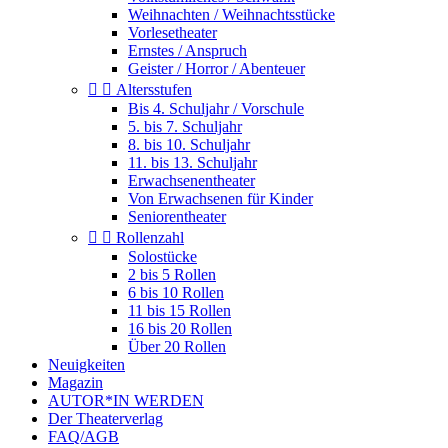
Weihnachten / Weihnachtsstücke
Vorlesetheater
Ernstes / Anspruch
Geister / Horror / Abenteuer


Altersstufen
Bis 4. Schuljahr / Vorschule
5. bis 7. Schuljahr
8. bis 10. Schuljahr
11. bis 13. Schuljahr
Erwachsenentheater
Von Erwachsenen für Kinder
Seniorentheater


Rollenzahl
Solostücke
2 bis 5 Rollen
6 bis 10 Rollen
11 bis 15 Rollen
16 bis 20 Rollen
Über 20 Rollen
Neuigkeiten
Magazin
AUTOR*IN WERDEN
Der Theaterverlag
FAQ/AGB