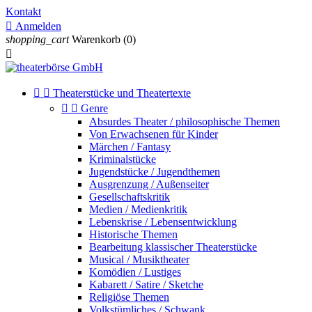
Kontakt

Anmelden
shopping_cart
Warenkorb
(0)



Theaterstücke und Theatertexte


Genre
Absurdes Theater / philosophische Themen
Von Erwachsenen für Kinder
Märchen / Fantasy
Kriminalstücke
Jugendstücke / Jugendthemen
Ausgrenzung / Außenseiter
Gesellschaftskritik
Medien / Medienkritik
Lebenskrise / Lebensentwicklung
Historische Themen
Bearbeitung klassischer Theaterstücke
Musical / Musiktheater
Komödien / Lustiges
Kabarett / Satire / Sketche
Religiöse Themen
Volkstümliches / Schwank