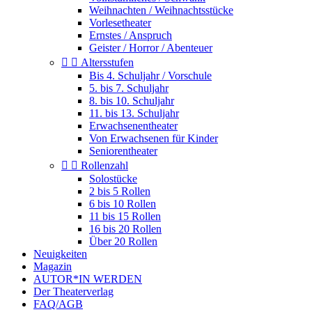
Weihnachten / Weihnachtsstücke
Vorlesetheater
Ernstes / Anspruch
Geister / Horror / Abenteuer


Altersstufen
Bis 4. Schuljahr / Vorschule
5. bis 7. Schuljahr
8. bis 10. Schuljahr
11. bis 13. Schuljahr
Erwachsenentheater
Von Erwachsenen für Kinder
Seniorentheater


Rollenzahl
Solostücke
2 bis 5 Rollen
6 bis 10 Rollen
11 bis 15 Rollen
16 bis 20 Rollen
Über 20 Rollen
Neuigkeiten
Magazin
AUTOR*IN WERDEN
Der Theaterverlag
FAQ/AGB