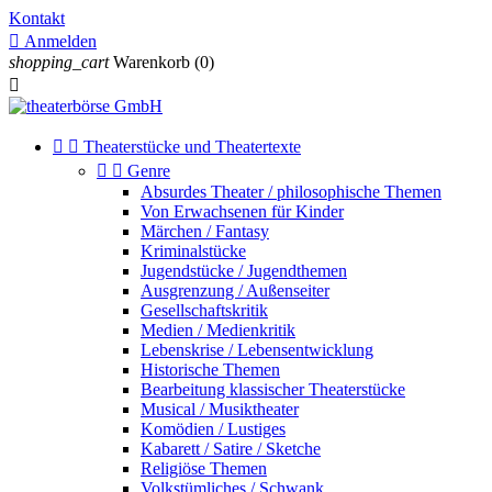
Kontakt

Anmelden
shopping_cart
Warenkorb
(0)



Theaterstücke und Theatertexte


Genre
Absurdes Theater / philosophische Themen
Von Erwachsenen für Kinder
Märchen / Fantasy
Kriminalstücke
Jugendstücke / Jugendthemen
Ausgrenzung / Außenseiter
Gesellschaftskritik
Medien / Medienkritik
Lebenskrise / Lebensentwicklung
Historische Themen
Bearbeitung klassischer Theaterstücke
Musical / Musiktheater
Komödien / Lustiges
Kabarett / Satire / Sketche
Religiöse Themen
Volkstümliches / Schwank