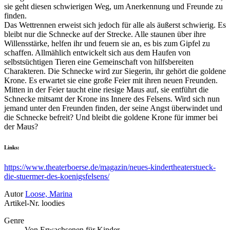
sie geht diesen schwierigen Weg, um Anerkennung und Freunde zu
finden.
Das Wettrennen erweist sich jedoch für alle als äußerst schwierig. Es
bleibt nur die Schnecke auf der Strecke. Alle staunen über ihre
Willensstärke, helfen ihr und feuern sie an, es bis zum Gipfel zu
schaffen. Allmählich entwickelt sich aus dem Haufen von
selbstsüchtigen Tieren eine Gemeinschaft von hilfsbereiten
Charakteren. Die Schnecke wird zur Siegerin, ihr gehört die goldene
Krone. Es erwartet sie eine große Feier mit ihren neuen Freunden.
Mitten in der Feier taucht eine riesige Maus auf, sie entführt die
Schnecke mitsamt der Krone ins Innere des Felsens. Wird sich nun
jemand unter den Freunden finden, der seine Angst überwindet und
die Schnecke befreit? Und bleibt die goldene Krone für immer bei
der Maus?
Links:
https://www.theaterboerse.de/magazin/neues-kindertheaterstueck-
die-stuermer-des-koenigsfelsens/
Autor
Loose, Marina
Artikel-Nr.
loodies
Genre
Von Erwachsenen für Kinder