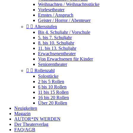
Weihnachten / Weihnachtsstücke
Vorlesetheater
Ernstes / Anspruch
Geister / Horror / Abenteuer


Altersstufen
Bis 4. Schuljahr / Vorschule
5. bis 7. Schuljahr
8. bis 10. Schuljahr
11. bis 13. Schuljahr
Erwachsenentheater
Von Erwachsenen für Kinder
Seniorentheater


Rollenzahl
Solostücke
2 bis 5 Rollen
6 bis 10 Rollen
11 bis 15 Rollen
16 bis 20 Rollen
Über 20 Rollen
Neuigkeiten
Magazin
AUTOR*IN WERDEN
Der Theaterverlag
FAQ/AGB