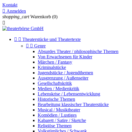
Kontakt

Anmelden
shopping_cart
Warenkorb
(0)



Theaterstücke und Theatertexte


Genre
Absurdes Theater / philosophische Themen
Von Erwachsenen für Kinder
Märchen / Fantasy
Kriminalstücke
Jugendstücke / Jugendthemen
Ausgrenzung / Außenseiter
Gesellschaftskritik
Medien / Medienkritik
Lebenskrise / Lebensentwicklung
Historische Themen
Bearbeitung klassischer Theaterstücke
Musical / Musiktheater
Komödien / Lustiges
Kabarett / Satire / Sketche
Religiöse Themen
Volkstümliches / Schwank