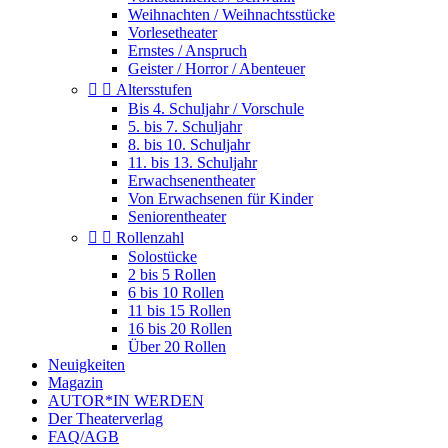
Weihnachten / Weihnachtsstücke
Vorlesetheater
Ernstes / Anspruch
Geister / Horror / Abenteuer


Altersstufen
Bis 4. Schuljahr / Vorschule
5. bis 7. Schuljahr
8. bis 10. Schuljahr
11. bis 13. Schuljahr
Erwachsenentheater
Von Erwachsenen für Kinder
Seniorentheater


Rollenzahl
Solostücke
2 bis 5 Rollen
6 bis 10 Rollen
11 bis 15 Rollen
16 bis 20 Rollen
Über 20 Rollen
Neuigkeiten
Magazin
AUTOR*IN WERDEN
Der Theaterverlag
FAQ/AGB