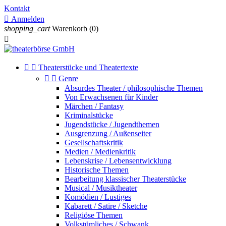
Kontakt

Anmelden
shopping_cart
Warenkorb
(0)



Theaterstücke und Theatertexte


Genre
Absurdes Theater / philosophische Themen
Von Erwachsenen für Kinder
Märchen / Fantasy
Kriminalstücke
Jugendstücke / Jugendthemen
Ausgrenzung / Außenseiter
Gesellschaftskritik
Medien / Medienkritik
Lebenskrise / Lebensentwicklung
Historische Themen
Bearbeitung klassischer Theaterstücke
Musical / Musiktheater
Komödien / Lustiges
Kabarett / Satire / Sketche
Religiöse Themen
Volkstümliches / Schwank