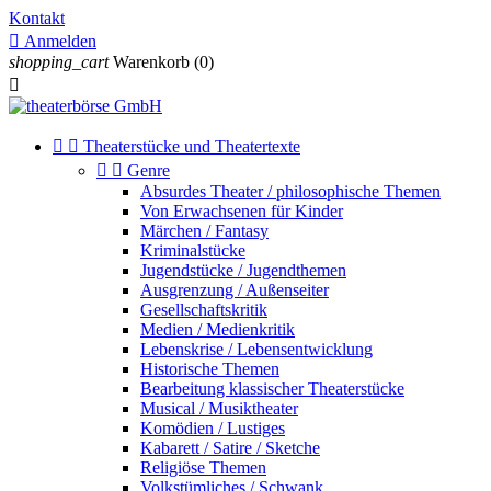
Kontakt

Anmelden
shopping_cart
Warenkorb
(0)



Theaterstücke und Theatertexte


Genre
Absurdes Theater / philosophische Themen
Von Erwachsenen für Kinder
Märchen / Fantasy
Kriminalstücke
Jugendstücke / Jugendthemen
Ausgrenzung / Außenseiter
Gesellschaftskritik
Medien / Medienkritik
Lebenskrise / Lebensentwicklung
Historische Themen
Bearbeitung klassischer Theaterstücke
Musical / Musiktheater
Komödien / Lustiges
Kabarett / Satire / Sketche
Religiöse Themen
Volkstümliches / Schwank