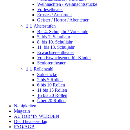
Weihnachten / Weihnachtsstücke
Vorlesetheater
Ernstes / Anspruch
Geister / Horror / Abenteuer


Altersstufen
Bis 4. Schuljahr / Vorschule
5. bis 7. Schuljahr
8. bis 10. Schuljahr
11. bis 13. Schuljahr
Erwachsenentheater
Von Erwachsenen für Kinder
Seniorentheater


Rollenzahl
Solostücke
2 bis 5 Rollen
6 bis 10 Rollen
11 bis 15 Rollen
16 bis 20 Rollen
Über 20 Rollen
Neuigkeiten
Magazin
AUTOR*IN WERDEN
Der Theaterverlag
FAQ/AGB