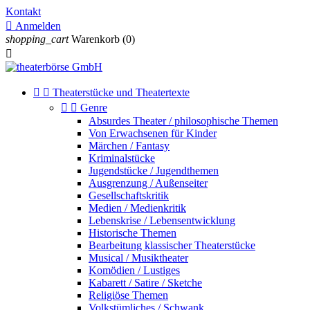
Kontakt

Anmelden
shopping_cart
Warenkorb
(0)



Theaterstücke und Theatertexte


Genre
Absurdes Theater / philosophische Themen
Von Erwachsenen für Kinder
Märchen / Fantasy
Kriminalstücke
Jugendstücke / Jugendthemen
Ausgrenzung / Außenseiter
Gesellschaftskritik
Medien / Medienkritik
Lebenskrise / Lebensentwicklung
Historische Themen
Bearbeitung klassischer Theaterstücke
Musical / Musiktheater
Komödien / Lustiges
Kabarett / Satire / Sketche
Religiöse Themen
Volkstümliches / Schwank