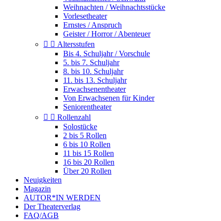
Weihnachten / Weihnachtsstücke
Vorlesetheater
Ernstes / Anspruch
Geister / Horror / Abenteuer


Altersstufen
Bis 4. Schuljahr / Vorschule
5. bis 7. Schuljahr
8. bis 10. Schuljahr
11. bis 13. Schuljahr
Erwachsenentheater
Von Erwachsenen für Kinder
Seniorentheater


Rollenzahl
Solostücke
2 bis 5 Rollen
6 bis 10 Rollen
11 bis 15 Rollen
16 bis 20 Rollen
Über 20 Rollen
Neuigkeiten
Magazin
AUTOR*IN WERDEN
Der Theaterverlag
FAQ/AGB