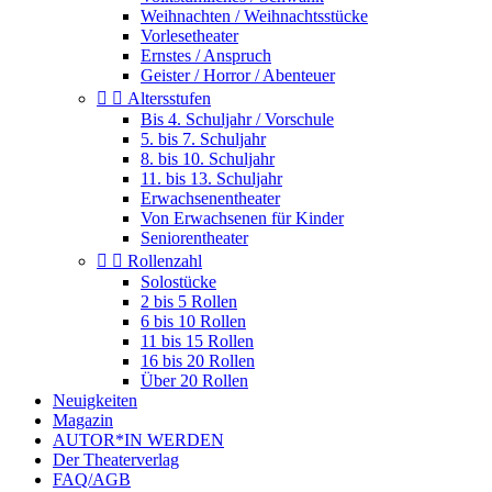
Weihnachten / Weihnachtsstücke
Vorlesetheater
Ernstes / Anspruch
Geister / Horror / Abenteuer


Altersstufen
Bis 4. Schuljahr / Vorschule
5. bis 7. Schuljahr
8. bis 10. Schuljahr
11. bis 13. Schuljahr
Erwachsenentheater
Von Erwachsenen für Kinder
Seniorentheater


Rollenzahl
Solostücke
2 bis 5 Rollen
6 bis 10 Rollen
11 bis 15 Rollen
16 bis 20 Rollen
Über 20 Rollen
Neuigkeiten
Magazin
AUTOR*IN WERDEN
Der Theaterverlag
FAQ/AGB