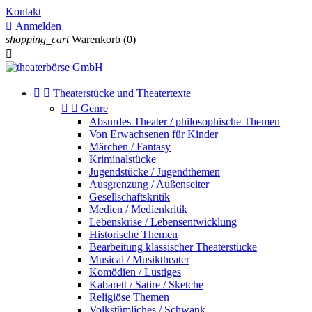
Kontakt

Anmelden
shopping_cart
Warenkorb
(0)



Theaterstücke und Theatertexte


Genre
Absurdes Theater / philosophische Themen
Von Erwachsenen für Kinder
Märchen / Fantasy
Kriminalstücke
Jugendstücke / Jugendthemen
Ausgrenzung / Außenseiter
Gesellschaftskritik
Medien / Medienkritik
Lebenskrise / Lebensentwicklung
Historische Themen
Bearbeitung klassischer Theaterstücke
Musical / Musiktheater
Komödien / Lustiges
Kabarett / Satire / Sketche
Religiöse Themen
Volkstümliches / Schwank