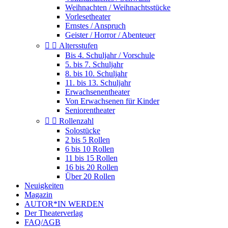
Weihnachten / Weihnachtsstücke
Vorlesetheater
Ernstes / Anspruch
Geister / Horror / Abenteuer


Altersstufen
Bis 4. Schuljahr / Vorschule
5. bis 7. Schuljahr
8. bis 10. Schuljahr
11. bis 13. Schuljahr
Erwachsenentheater
Von Erwachsenen für Kinder
Seniorentheater


Rollenzahl
Solostücke
2 bis 5 Rollen
6 bis 10 Rollen
11 bis 15 Rollen
16 bis 20 Rollen
Über 20 Rollen
Neuigkeiten
Magazin
AUTOR*IN WERDEN
Der Theaterverlag
FAQ/AGB