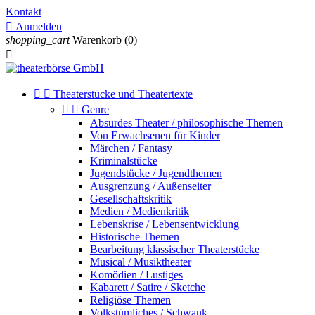
Kontakt

Anmelden
shopping_cart
Warenkorb
(0)



Theaterstücke und Theatertexte


Genre
Absurdes Theater / philosophische Themen
Von Erwachsenen für Kinder
Märchen / Fantasy
Kriminalstücke
Jugendstücke / Jugendthemen
Ausgrenzung / Außenseiter
Gesellschaftskritik
Medien / Medienkritik
Lebenskrise / Lebensentwicklung
Historische Themen
Bearbeitung klassischer Theaterstücke
Musical / Musiktheater
Komödien / Lustiges
Kabarett / Satire / Sketche
Religiöse Themen
Volkstümliches / Schwank