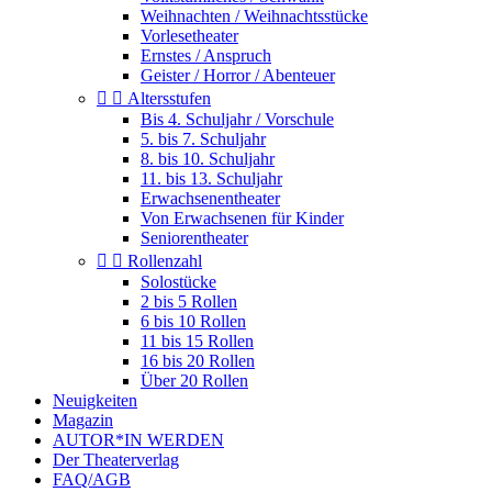
Weihnachten / Weihnachtsstücke
Vorlesetheater
Ernstes / Anspruch
Geister / Horror / Abenteuer


Altersstufen
Bis 4. Schuljahr / Vorschule
5. bis 7. Schuljahr
8. bis 10. Schuljahr
11. bis 13. Schuljahr
Erwachsenentheater
Von Erwachsenen für Kinder
Seniorentheater


Rollenzahl
Solostücke
2 bis 5 Rollen
6 bis 10 Rollen
11 bis 15 Rollen
16 bis 20 Rollen
Über 20 Rollen
Neuigkeiten
Magazin
AUTOR*IN WERDEN
Der Theaterverlag
FAQ/AGB