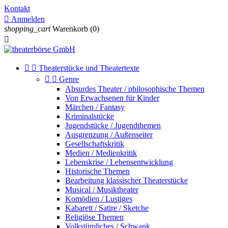
Kontakt

Anmelden
shopping_cart
Warenkorb
(0)



Theaterstücke und Theatertexte


Genre
Absurdes Theater / philosophische Themen
Von Erwachsenen für Kinder
Märchen / Fantasy
Kriminalstücke
Jugendstücke / Jugendthemen
Ausgrenzung / Außenseiter
Gesellschaftskritik
Medien / Medienkritik
Lebenskrise / Lebensentwicklung
Historische Themen
Bearbeitung klassischer Theaterstücke
Musical / Musiktheater
Komödien / Lustiges
Kabarett / Satire / Sketche
Religiöse Themen
Volkstümliches / Schwank