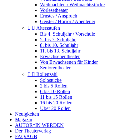
Weihnachten / Weihnachtsstücke
Vorlesetheater
Ernstes / Anspruch
Geister / Horror / Abenteuer


Altersstufen
Bis 4. Schuljahr / Vorschule
5. bis 7. Schuljahr
8. bis 10. Schuljahr
11. bis 13. Schuljahr
Erwachsenentheater
Von Erwachsenen für Kinder
Seniorentheater


Rollenzahl
Solostücke
2 bis 5 Rollen
6 bis 10 Rollen
11 bis 15 Rollen
16 bis 20 Rollen
Über 20 Rollen
Neuigkeiten
Magazin
AUTOR*IN WERDEN
Der Theaterverlag
FAQ/AGB