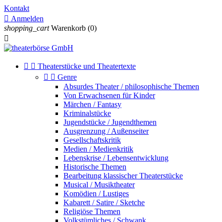
Kontakt

Anmelden
shopping_cart
Warenkorb
(0)



Theaterstücke und Theatertexte


Genre
Absurdes Theater / philosophische Themen
Von Erwachsenen für Kinder
Märchen / Fantasy
Kriminalstücke
Jugendstücke / Jugendthemen
Ausgrenzung / Außenseiter
Gesellschaftskritik
Medien / Medienkritik
Lebenskrise / Lebensentwicklung
Historische Themen
Bearbeitung klassischer Theaterstücke
Musical / Musiktheater
Komödien / Lustiges
Kabarett / Satire / Sketche
Religiöse Themen
Volkstümliches / Schwank