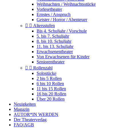
Weihnachten / Weihnachtsstücke
Vorlesetheater
Ernstes / Anspruch
Geister / Horror / Abenteuer


Altersstufen
Bis 4. Schuljahr / Vorschule
5. bis 7. Schuljahr
8. bis 10. Schuljahr
11. bis 13. Schuljahr
Erwachsenentheater
Von Erwachsenen für Kinder
Seniorentheater


Rollenzahl
Solostücke
2 bis 5 Rollen
6 bis 10 Rollen
11 bis 15 Rollen
16 bis 20 Rollen
Über 20 Rollen
Neuigkeiten
Magazin
AUTOR*IN WERDEN
Der Theaterverlag
FAQ/AGB