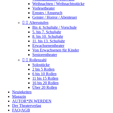
Weihnachten / Weihnachtsstücke
Vorlesetheater
Ernstes / Anspruch
Geister / Horror / Abenteuer


Altersstufen
Bis 4. Schuljahr / Vorschule
5. bis 7. Schuljahr
8. bis 10. Schuljahr
11. bis 13. Schuljahr
Erwachsenentheater
Von Erwachsenen für Kinder
Seniorentheater


Rollenzahl
Solostücke
2 bis 5 Rollen
6 bis 10 Rollen
11 bis 15 Rollen
16 bis 20 Rollen
Über 20 Rollen
Neuigkeiten
Magazin
AUTOR*IN WERDEN
Der Theaterverlag
FAQ/AGB