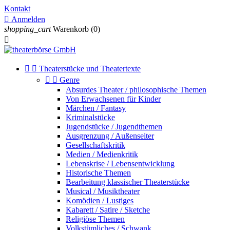
Kontakt

Anmelden
shopping_cart
Warenkorb
(0)



Theaterstücke und Theatertexte


Genre
Absurdes Theater / philosophische Themen
Von Erwachsenen für Kinder
Märchen / Fantasy
Kriminalstücke
Jugendstücke / Jugendthemen
Ausgrenzung / Außenseiter
Gesellschaftskritik
Medien / Medienkritik
Lebenskrise / Lebensentwicklung
Historische Themen
Bearbeitung klassischer Theaterstücke
Musical / Musiktheater
Komödien / Lustiges
Kabarett / Satire / Sketche
Religiöse Themen
Volkstümliches / Schwank