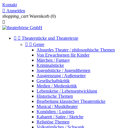
Kontakt

Anmelden
shopping_cart
Warenkorb
(0)



Theaterstücke und Theatertexte


Genre
Absurdes Theater / philosophische Themen
Von Erwachsenen für Kinder
Märchen / Fantasy
Kriminalstücke
Jugendstücke / Jugendthemen
Ausgrenzung / Außenseiter
Gesellschaftskritik
Medien / Medienkritik
Lebenskrise / Lebensentwicklung
Historische Themen
Bearbeitung klassischer Theaterstücke
Musical / Musiktheater
Komödien / Lustiges
Kabarett / Satire / Sketche
Religiöse Themen
Volkstümliches / Schwank