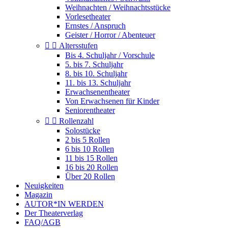
Weihnachten / Weihnachtsstücke
Vorlesetheater
Ernstes / Anspruch
Geister / Horror / Abenteuer


Altersstufen
Bis 4. Schuljahr / Vorschule
5. bis 7. Schuljahr
8. bis 10. Schuljahr
11. bis 13. Schuljahr
Erwachsenentheater
Von Erwachsenen für Kinder
Seniorentheater


Rollenzahl
Solostücke
2 bis 5 Rollen
6 bis 10 Rollen
11 bis 15 Rollen
16 bis 20 Rollen
Über 20 Rollen
Neuigkeiten
Magazin
AUTOR*IN WERDEN
Der Theaterverlag
FAQ/AGB