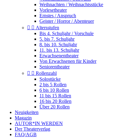
Weihnachten / Weihnachtsstücke
Vorlesetheater
Ernstes / Anspruch
Geister / Horror / Abenteuer


Altersstufen
Bis 4. Schuljahr / Vorschule
5. bis 7. Schuljahr
8. bis 10. Schuljahr
11. bis 13. Schuljahr
Erwachsenentheater
Von Erwachsenen für Kinder
Seniorentheater


Rollenzahl
Solostücke
2 bis 5 Rollen
6 bis 10 Rollen
11 bis 15 Rollen
16 bis 20 Rollen
Über 20 Rollen
Neuigkeiten
Magazin
AUTOR*IN WERDEN
Der Theaterverlag
FAQ/AGB