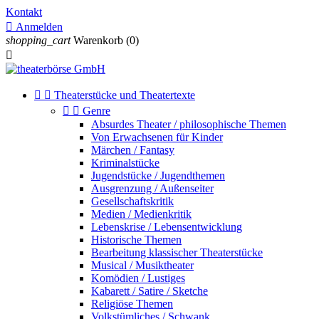
Kontakt

Anmelden
shopping_cart
Warenkorb
(0)



Theaterstücke und Theatertexte


Genre
Absurdes Theater / philosophische Themen
Von Erwachsenen für Kinder
Märchen / Fantasy
Kriminalstücke
Jugendstücke / Jugendthemen
Ausgrenzung / Außenseiter
Gesellschaftskritik
Medien / Medienkritik
Lebenskrise / Lebensentwicklung
Historische Themen
Bearbeitung klassischer Theaterstücke
Musical / Musiktheater
Komödien / Lustiges
Kabarett / Satire / Sketche
Religiöse Themen
Volkstümliches / Schwank