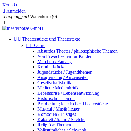
Kontakt

Anmelden
shopping_cart
Warenkorb
(0)



Theaterstücke und Theatertexte


Genre
Absurdes Theater / philosophische Themen
Von Erwachsenen für Kinder
Märchen / Fantasy
Kriminalstücke
Jugendstücke / Jugendthemen
Ausgrenzung / Außenseiter
Gesellschaftskritik
Medien / Medienkritik
Lebenskrise / Lebensentwicklung
Historische Themen
Bearbeitung klassischer Theaterstücke
Musical / Musiktheater
Komödien / Lustiges
Kabarett / Satire / Sketche
Religiöse Themen
Volkstümliches / Schwank