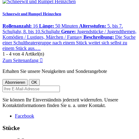
Schneewit und Rumpel Heinzchen
Rollenanzahl:
16
Länge:
50 Minuten
Altersstufen:
5. bis 7.
Schuljahr, 8. bis 10.Schuljahr
Genre:
Jugendstücke / Jugendthemen,
Komödien / Lustiges, Märchen / Fantasy
Beschreibung:
Die Suche
einer Schultheatergruppe nach einem Stück weitet sich selbst zu
einem Stück aus.…
1 - 4 von 4 Artikel(n)
Zum Seitenanfang

Erhalten Sie unsere Neuigkeiten und Sonderangebote
Sie können Ihr Einverständnis jederzeit widerrufen. Unsere
Kontaktinformationen finden Sie u. a. unter Kontakt.
Facebook
Stücke