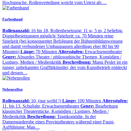
Hochsprache. Rollenverteilung weicht vom Urtext ab:…
Farbenhand
Rollenanzahl:
16 bis 18, Rollenbesetzung: 11 w, 5 m, 2 beliebig,
Doppelbesetzungen möglich/ Spielzeit: ca. 70 Minuten reine
Spielzeit (bei konsequenter Befolgung der Bühnenbildanweisung
und damit verbundener Umbaupausen allerdings eher 80 bis 90
Minuten)
Länge:
70 Minuten
Altersstufen:
Erwachsenentheater
Genre:
Absurdes Theater / philosophische Themen, Komödien /
Lustiges, Medien / Medienkritik
Beschreibung:
Manu Pesler ist ein
junger, unbekannter Graffitikünstler, der vom Kunstbetrieb entdeckt
und dessen…
Nebenrollen
Rollenanzahl:
10, (nur weibl !)
Länge:
100 Minuten
Altersstufen:
11. bis 13. Schuljahr, Erwachsenentheater
Genre:
Bearbeitung
klassischer Theaterstücke, Komödien / Lustiges, Medien /
Medienkritik
Beschreibung:
Tragikomödie. In der
Damengarderobe eines Provinztheaters während einer Faust-
Aufführung: Man…