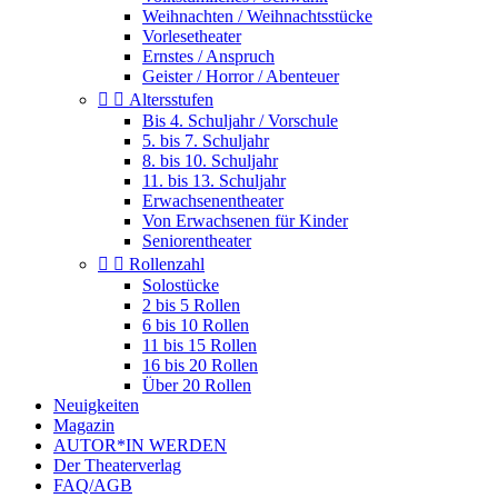
Weihnachten / Weihnachtsstücke
Vorlesetheater
Ernstes / Anspruch
Geister / Horror / Abenteuer


Altersstufen
Bis 4. Schuljahr / Vorschule
5. bis 7. Schuljahr
8. bis 10. Schuljahr
11. bis 13. Schuljahr
Erwachsenentheater
Von Erwachsenen für Kinder
Seniorentheater


Rollenzahl
Solostücke
2 bis 5 Rollen
6 bis 10 Rollen
11 bis 15 Rollen
16 bis 20 Rollen
Über 20 Rollen
Neuigkeiten
Magazin
AUTOR*IN WERDEN
Der Theaterverlag
FAQ/AGB