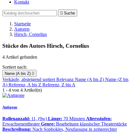
Kontakt

Suche
Startseite
Autoren
Hirsch, Cornelius
Stücke des Autors Hirsch, Cornelius
4 Artikel gefunden
Sortiert nach:
Name (A bis Z)

Verkäufe, absteigend sortiert
Relevanz
Name (A bis Z)
Name (Z bis
A)
Referenz, A bis Z
Referenz, Z bis A
1 - 4 von 4 Artikel(n)
Antigone
Rollenanzahl:
11, (9w)
Länge:
70 Minuten
Altersstufen:
Erwachsenentheater
Genre:
Bearbeitung klassischer Theaterstücke
Beschreibung:
Nach Sophokles, Neufassung in zeitgerechter