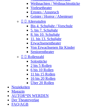
Weihnachten / Weihnachtsstücke
Vorlesetheater
Ernstes / Anspruch
Geister / Horror / Abenteuer


Altersstufen
Bis 4. Schuljahr / Vorschule
5. bis 7. Schuljahr
8. bis 10. Schuljahr
11. bis 13. Schuljahr
Erwachsenentheater
Von Erwachsenen für Kinder
Seniorentheater


Rollenzahl
Solostücke
2 bis 5 Rollen
6 bis 10 Rollen
11 bis 15 Rollen
16 bis 20 Rollen
Über 20 Rollen
Neuigkeiten
Magazin
AUTOR*IN WERDEN
Der Theaterverlag
FAQ/AGB