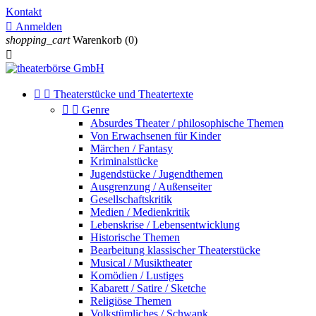
Kontakt

Anmelden
shopping_cart
Warenkorb
(0)



Theaterstücke und Theatertexte


Genre
Absurdes Theater / philosophische Themen
Von Erwachsenen für Kinder
Märchen / Fantasy
Kriminalstücke
Jugendstücke / Jugendthemen
Ausgrenzung / Außenseiter
Gesellschaftskritik
Medien / Medienkritik
Lebenskrise / Lebensentwicklung
Historische Themen
Bearbeitung klassischer Theaterstücke
Musical / Musiktheater
Komödien / Lustiges
Kabarett / Satire / Sketche
Religiöse Themen
Volkstümliches / Schwank