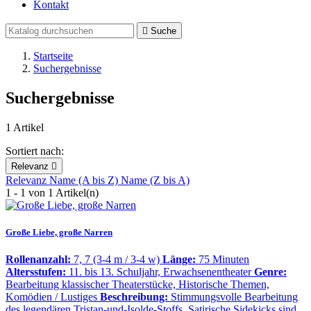
Kontakt

Suche
Startseite
Suchergebnisse
Suchergebnisse
1 Artikel
Sortiert nach:
Relevanz

Relevanz
Name (A bis Z)
Name (Z bis A)
1 - 1 von 1 Artikel(n)
Große Liebe, große Narren
Rollenanzahl:
7, 7 (3-4 m / 3-4 w)
Länge:
75 Minuten
Altersstufen:
11. bis 13. Schuljahr, Erwachsenentheater
Genre:
Bearbeitung klassischer Theaterstücke, Historische Themen,
Komödien / Lustiges
Beschreibung:
Stimmungsvolle Bearbeitung
des legendären Tristan-und-Isolde-Stoffs. Satirische Sidekicks sind