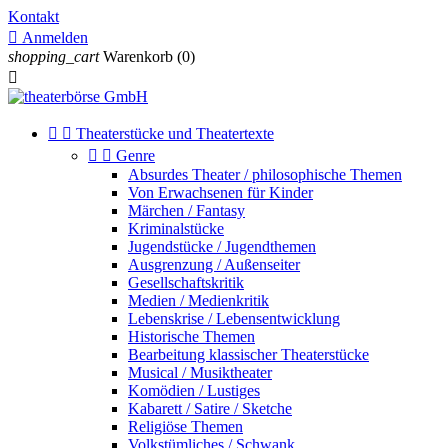
Kontakt

Anmelden
shopping_cart
Warenkorb
(0)



Theaterstücke und Theatertexte


Genre
Absurdes Theater / philosophische Themen
Von Erwachsenen für Kinder
Märchen / Fantasy
Kriminalstücke
Jugendstücke / Jugendthemen
Ausgrenzung / Außenseiter
Gesellschaftskritik
Medien / Medienkritik
Lebenskrise / Lebensentwicklung
Historische Themen
Bearbeitung klassischer Theaterstücke
Musical / Musiktheater
Komödien / Lustiges
Kabarett / Satire / Sketche
Religiöse Themen
Volkstümliches / Schwank