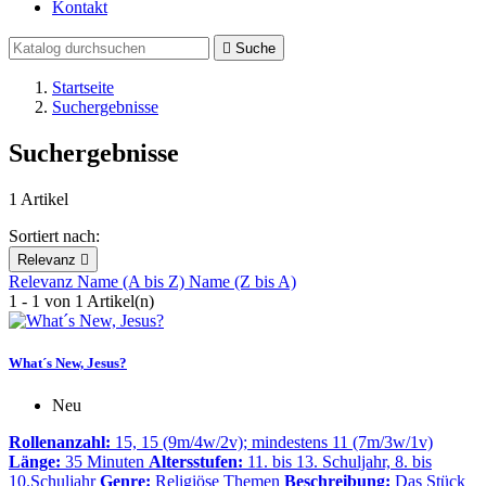
Kontakt

Suche
Startseite
Suchergebnisse
Suchergebnisse
1 Artikel
Sortiert nach:
Relevanz

Relevanz
Name (A bis Z)
Name (Z bis A)
1 - 1 von 1 Artikel(n)
What´s New, Jesus?
Neu
Rollenanzahl:
15, 15 (9m/4w/2v); mindestens 11 (7m/3w/1v)
Länge:
35 Minuten
Altersstufen:
11. bis 13. Schuljahr, 8. bis
10.Schuljahr
Genre:
Religiöse Themen
Beschreibung:
Das Stück