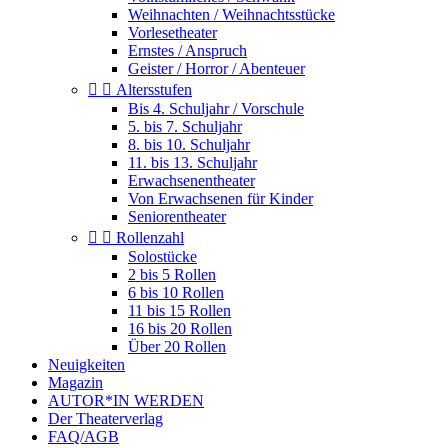
Weihnachten / Weihnachtsstücke
Vorlesetheater
Ernstes / Anspruch
Geister / Horror / Abenteuer


Altersstufen
Bis 4. Schuljahr / Vorschule
5. bis 7. Schuljahr
8. bis 10. Schuljahr
11. bis 13. Schuljahr
Erwachsenentheater
Von Erwachsenen für Kinder
Seniorentheater


Rollenzahl
Solostücke
2 bis 5 Rollen
6 bis 10 Rollen
11 bis 15 Rollen
16 bis 20 Rollen
Über 20 Rollen
Neuigkeiten
Magazin
AUTOR*IN WERDEN
Der Theaterverlag
FAQ/AGB