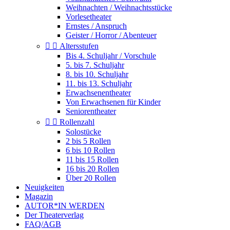
Weihnachten / Weihnachtsstücke
Vorlesetheater
Ernstes / Anspruch
Geister / Horror / Abenteuer


Altersstufen
Bis 4. Schuljahr / Vorschule
5. bis 7. Schuljahr
8. bis 10. Schuljahr
11. bis 13. Schuljahr
Erwachsenentheater
Von Erwachsenen für Kinder
Seniorentheater


Rollenzahl
Solostücke
2 bis 5 Rollen
6 bis 10 Rollen
11 bis 15 Rollen
16 bis 20 Rollen
Über 20 Rollen
Neuigkeiten
Magazin
AUTOR*IN WERDEN
Der Theaterverlag
FAQ/AGB