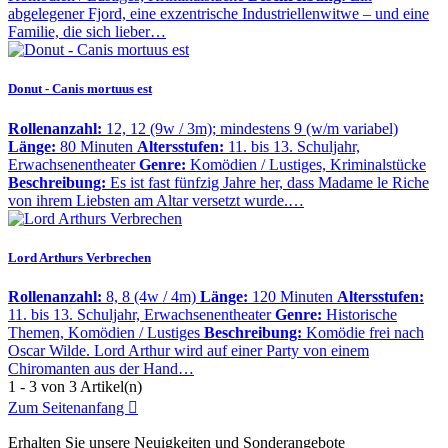
abgelegener Fjord, eine exzentrische Industriellenwitwe – und eine
Familie, die sich lieber…
Donut - Canis mortuus est
Rollenanzahl:
12, 12 (9w / 3m); mindestens 9 (w/m variabel)
Länge:
80 Minuten
Altersstufen:
11. bis 13. Schuljahr,
Erwachsenentheater
Genre:
Komödien / Lustiges, Kriminalstücke
Beschreibung:
Es ist fast fünfzig Jahre her, dass Madame le Riche
von ihrem Liebsten am Altar versetzt wurde.…
Lord Arthurs Verbrechen
Rollenanzahl:
8, 8 (4w / 4m)
Länge:
120 Minuten
Altersstufen:
11. bis 13. Schuljahr, Erwachsenentheater
Genre:
Historische
Themen, Komödien / Lustiges
Beschreibung:
Komödie frei nach
Oscar Wilde. Lord Arthur wird auf einer Party von einem
Chiromanten aus der Hand…
1 - 3 von 3 Artikel(n)
Zum Seitenanfang

Erhalten Sie unsere Neuigkeiten und Sonderangebote