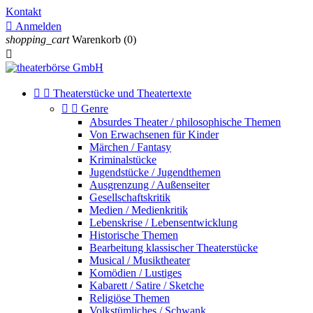
Kontakt

Anmelden
shopping_cart
Warenkorb
(0)



Theaterstücke und Theatertexte


Genre
Absurdes Theater / philosophische Themen
Von Erwachsenen für Kinder
Märchen / Fantasy
Kriminalstücke
Jugendstücke / Jugendthemen
Ausgrenzung / Außenseiter
Gesellschaftskritik
Medien / Medienkritik
Lebenskrise / Lebensentwicklung
Historische Themen
Bearbeitung klassischer Theaterstücke
Musical / Musiktheater
Komödien / Lustiges
Kabarett / Satire / Sketche
Religiöse Themen
Volkstümliches / Schwank