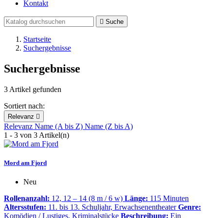
Kontakt

Suche
Startseite
Suchergebnisse
Suchergebnisse
3 Artikel gefunden
Sortiert nach:
Relevanz

Relevanz
Name (A bis Z)
Name (Z bis A)
1 - 3 von 3 Artikel(n)
Mord am Fjord
Neu
Rollenanzahl:
12, 12 – 14 (8 m / 6 w)
Länge:
115 Minuten
Altersstufen:
11. bis 13. Schuljahr, Erwachsenentheater
Genre:
Komödien / Lustiges, Kriminalstücke
Beschreibung:
Ein