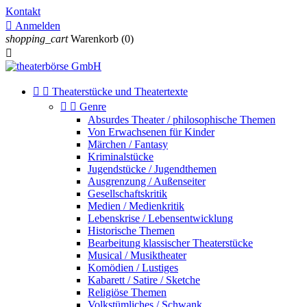
Kontakt

Anmelden
shopping_cart
Warenkorb
(0)



Theaterstücke und Theatertexte


Genre
Absurdes Theater / philosophische Themen
Von Erwachsenen für Kinder
Märchen / Fantasy
Kriminalstücke
Jugendstücke / Jugendthemen
Ausgrenzung / Außenseiter
Gesellschaftskritik
Medien / Medienkritik
Lebenskrise / Lebensentwicklung
Historische Themen
Bearbeitung klassischer Theaterstücke
Musical / Musiktheater
Komödien / Lustiges
Kabarett / Satire / Sketche
Religiöse Themen
Volkstümliches / Schwank