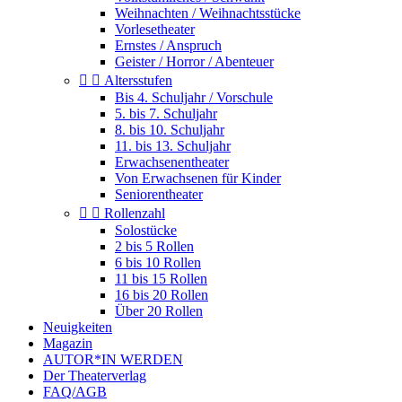
Weihnachten / Weihnachtsstücke
Vorlesetheater
Ernstes / Anspruch
Geister / Horror / Abenteuer


Altersstufen
Bis 4. Schuljahr / Vorschule
5. bis 7. Schuljahr
8. bis 10. Schuljahr
11. bis 13. Schuljahr
Erwachsenentheater
Von Erwachsenen für Kinder
Seniorentheater


Rollenzahl
Solostücke
2 bis 5 Rollen
6 bis 10 Rollen
11 bis 15 Rollen
16 bis 20 Rollen
Über 20 Rollen
Neuigkeiten
Magazin
AUTOR*IN WERDEN
Der Theaterverlag
FAQ/AGB