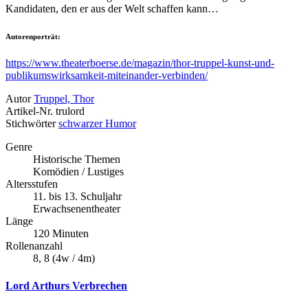
Kandidaten, den er aus der Welt schaffen kann…
Autorenporträt:
https://www.theaterboerse.de/magazin/thor-truppel-kunst-und-
publikumswirksamkeit-miteinander-verbinden/
Autor
Truppel, Thor
Artikel-Nr.
trulord
Stichwörter
schwarzer Humor
Genre
Historische Themen
Komödien / Lustiges
Altersstufen
11. bis 13. Schuljahr
Erwachsenentheater
Länge
120 Minuten
Rollenanzahl
8, 8 (4w / 4m)
Lord Arthurs Verbrechen