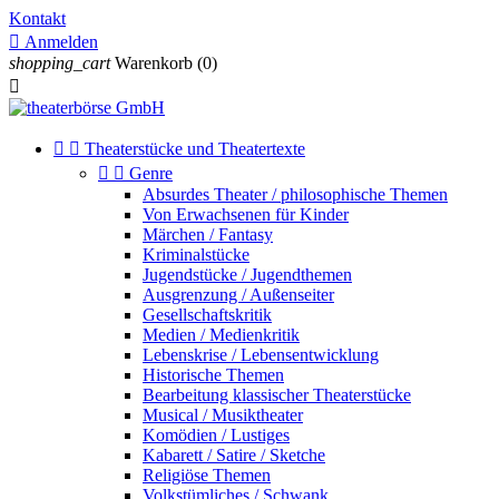
Kontakt

Anmelden
shopping_cart
Warenkorb
(0)



Theaterstücke und Theatertexte


Genre
Absurdes Theater / philosophische Themen
Von Erwachsenen für Kinder
Märchen / Fantasy
Kriminalstücke
Jugendstücke / Jugendthemen
Ausgrenzung / Außenseiter
Gesellschaftskritik
Medien / Medienkritik
Lebenskrise / Lebensentwicklung
Historische Themen
Bearbeitung klassischer Theaterstücke
Musical / Musiktheater
Komödien / Lustiges
Kabarett / Satire / Sketche
Religiöse Themen
Volkstümliches / Schwank