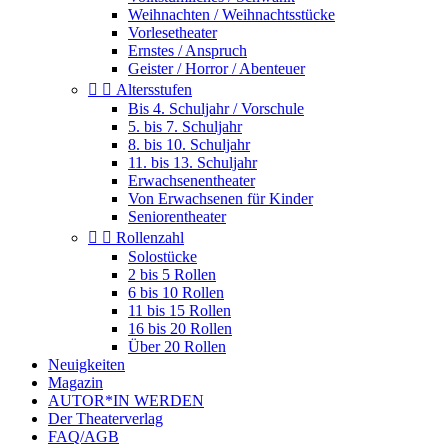
Weihnachten / Weihnachtsstücke
Vorlesetheater
Ernstes / Anspruch
Geister / Horror / Abenteuer


Altersstufen
Bis 4. Schuljahr / Vorschule
5. bis 7. Schuljahr
8. bis 10. Schuljahr
11. bis 13. Schuljahr
Erwachsenentheater
Von Erwachsenen für Kinder
Seniorentheater


Rollenzahl
Solostücke
2 bis 5 Rollen
6 bis 10 Rollen
11 bis 15 Rollen
16 bis 20 Rollen
Über 20 Rollen
Neuigkeiten
Magazin
AUTOR*IN WERDEN
Der Theaterverlag
FAQ/AGB