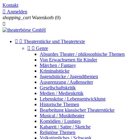
Kontakt

Anmelden
shopping_cart
Warenkorb
(0)



Theaterstücke und Theatertexte


Genre
Absurdes Theater / philosophische Themen
Von Erwachsenen für Kinder
Märchen / Fantasy
Kriminalstücke
Jugendstücke / Jugendthemen
Ausgrenzung / Außenseiter
Gesellschaftskritik
Medien / Medienkritik
Lebenskrise / Lebensentwicklung
Historische Themen
Bearbeitung klassischer Theaterstücke
Musical / Musiktheater
Komödien / Lustiges
Kabarett / Satire / Sketche
Religiöse Themen
Volkstümliches / Schwank