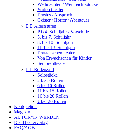
Weihnachten / Weihnachtsstücke
Vorlesetheater
Ernstes / Anspruch
Geister / Horror / Abenteuer


Altersstufen
Bis 4. Schuljahr / Vorschule
5. bis 7. Schuljahr
8. bis 10. Schuljahr
11. bis 13. Schuljahr
Erwachsenentheater
Von Erwachsenen für Kinder
Seniorentheater


Rollenzahl
Solostücke
2 bis 5 Rollen
6 bis 10 Rollen
11 bis 15 Rollen
16 bis 20 Rollen
Über 20 Rollen
Neuigkeiten
Magazin
AUTOR*IN WERDEN
Der Theaterverlag
FAQ/AGB