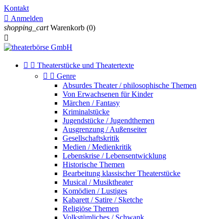
Kontakt

Anmelden
shopping_cart
Warenkorb
(0)



Theaterstücke und Theatertexte


Genre
Absurdes Theater / philosophische Themen
Von Erwachsenen für Kinder
Märchen / Fantasy
Kriminalstücke
Jugendstücke / Jugendthemen
Ausgrenzung / Außenseiter
Gesellschaftskritik
Medien / Medienkritik
Lebenskrise / Lebensentwicklung
Historische Themen
Bearbeitung klassischer Theaterstücke
Musical / Musiktheater
Komödien / Lustiges
Kabarett / Satire / Sketche
Religiöse Themen
Volkstümliches / Schwank