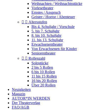
Weihnachten / Weihnachtsstücke
Vorlesetheater
Ernstes / Anspruch
Geister / Horror / Abenteuer


Altersstufen
Bis 4. Schuljahr / Vorschule
5. bis 7. Schuljahr
8. bis 10. Schuljahr
11. bis 13. Schuljahr
Erwachsenentheater
Von Erwachsenen für Kinder
Seniorentheater


Rollenzahl
Solostücke
2 bis 5 Rollen
6 bis 10 Rollen
11 bis 15 Rollen
16 bis 20 Rollen
Über 20 Rollen
Neuigkeiten
Magazin
AUTOR*IN WERDEN
Der Theaterverlag
FAQ/AGB