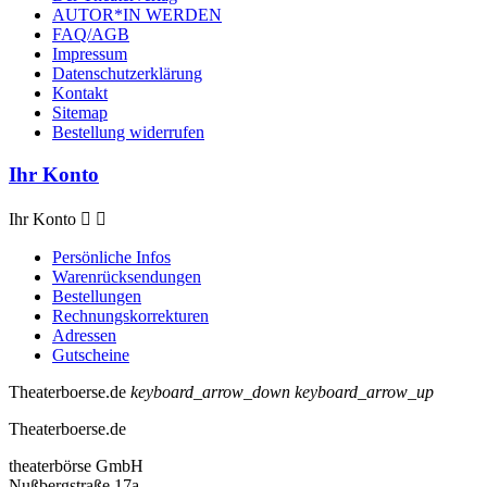
AUTOR*IN WERDEN
FAQ/AGB
Impressum
Datenschutzerklärung
Kontakt
Sitemap
Bestellung widerrufen
Ihr Konto
Ihr Konto


Persönliche Infos
Warenrücksendungen
Bestellungen
Rechnungskorrekturen
Adressen
Gutscheine
Theaterboerse.de
keyboard_arrow_down
keyboard_arrow_up
Theaterboerse.de
theaterbörse GmbH
Nußbergstraße 17a