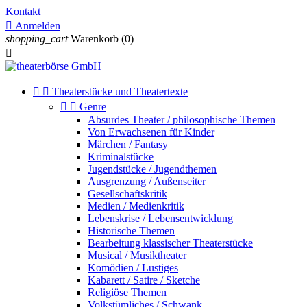
Kontakt

Anmelden
shopping_cart
Warenkorb
(0)



Theaterstücke und Theatertexte


Genre
Absurdes Theater / philosophische Themen
Von Erwachsenen für Kinder
Märchen / Fantasy
Kriminalstücke
Jugendstücke / Jugendthemen
Ausgrenzung / Außenseiter
Gesellschaftskritik
Medien / Medienkritik
Lebenskrise / Lebensentwicklung
Historische Themen
Bearbeitung klassischer Theaterstücke
Musical / Musiktheater
Komödien / Lustiges
Kabarett / Satire / Sketche
Religiöse Themen
Volkstümliches / Schwank