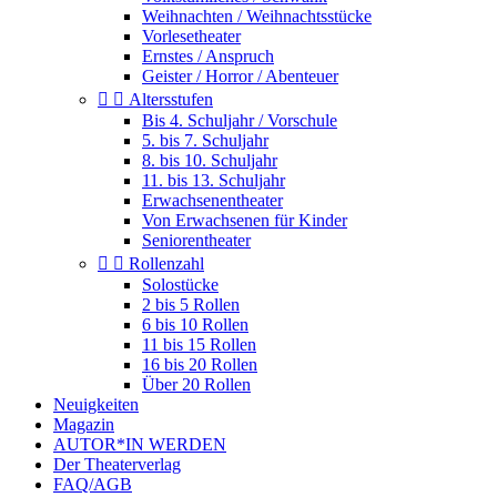
Weihnachten / Weihnachtsstücke
Vorlesetheater
Ernstes / Anspruch
Geister / Horror / Abenteuer


Altersstufen
Bis 4. Schuljahr / Vorschule
5. bis 7. Schuljahr
8. bis 10. Schuljahr
11. bis 13. Schuljahr
Erwachsenentheater
Von Erwachsenen für Kinder
Seniorentheater


Rollenzahl
Solostücke
2 bis 5 Rollen
6 bis 10 Rollen
11 bis 15 Rollen
16 bis 20 Rollen
Über 20 Rollen
Neuigkeiten
Magazin
AUTOR*IN WERDEN
Der Theaterverlag
FAQ/AGB