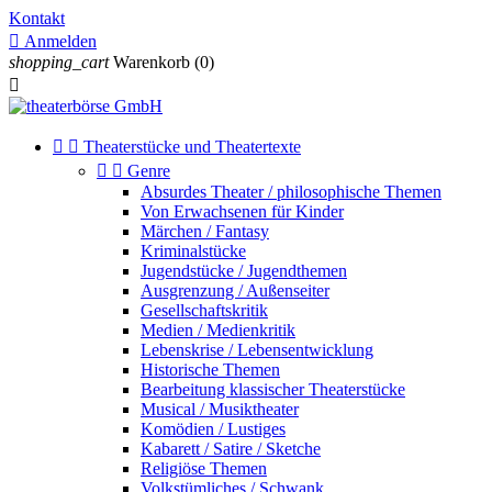
Kontakt

Anmelden
shopping_cart
Warenkorb
(0)



Theaterstücke und Theatertexte


Genre
Absurdes Theater / philosophische Themen
Von Erwachsenen für Kinder
Märchen / Fantasy
Kriminalstücke
Jugendstücke / Jugendthemen
Ausgrenzung / Außenseiter
Gesellschaftskritik
Medien / Medienkritik
Lebenskrise / Lebensentwicklung
Historische Themen
Bearbeitung klassischer Theaterstücke
Musical / Musiktheater
Komödien / Lustiges
Kabarett / Satire / Sketche
Religiöse Themen
Volkstümliches / Schwank