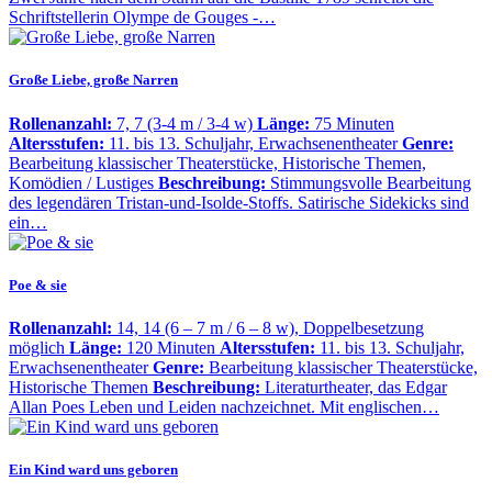
Schriftstellerin Olympe de Gouges -…
Große Liebe, große Narren
Rollenanzahl:
7, 7 (3-4 m / 3-4 w)
Länge:
75 Minuten
Altersstufen:
11. bis 13. Schuljahr, Erwachsenentheater
Genre:
Bearbeitung klassischer Theaterstücke, Historische Themen,
Komödien / Lustiges
Beschreibung:
Stimmungsvolle Bearbeitung
des legendären Tristan-und-Isolde-Stoffs. Satirische Sidekicks sind
ein…
Poe & sie
Rollenanzahl:
14, 14 (6 – 7 m / 6 – 8 w), Doppelbesetzung
möglich
Länge:
120 Minuten
Altersstufen:
11. bis 13. Schuljahr,
Erwachsenentheater
Genre:
Bearbeitung klassischer Theaterstücke,
Historische Themen
Beschreibung:
Literaturtheater, das Edgar
Allan Poes Leben und Leiden nachzeichnet. Mit englischen…
Ein Kind ward uns geboren