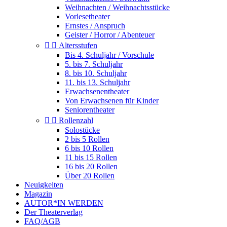
Weihnachten / Weihnachtsstücke
Vorlesetheater
Ernstes / Anspruch
Geister / Horror / Abenteuer


Altersstufen
Bis 4. Schuljahr / Vorschule
5. bis 7. Schuljahr
8. bis 10. Schuljahr
11. bis 13. Schuljahr
Erwachsenentheater
Von Erwachsenen für Kinder
Seniorentheater


Rollenzahl
Solostücke
2 bis 5 Rollen
6 bis 10 Rollen
11 bis 15 Rollen
16 bis 20 Rollen
Über 20 Rollen
Neuigkeiten
Magazin
AUTOR*IN WERDEN
Der Theaterverlag
FAQ/AGB