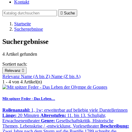
Kontakt

Suche
Startseite
Suchergebnisse
Suchergebnisse
4 Artikel gefunden
Sortiert nach:
Relevanz

Relevanz
Name (A bis Z)
Name (Z bis A)
1 - 4 von 4 Artikel(n)
Mit spitzer Feder - Das Leben…
Rollenanzahl:
1, 1w; erweiterbar auf beliebig viele Darstellerinnen
Länge:
20 Minuten
Altersstufen:
11. bis 13. Schuljahr,
Erwachsenentheater
Genre:
Gesellschaftskritik, Historische
Themen, Lebenskrise / -entwicklung, Vorlesetheater
Beschreibung:
Zwei Jahre nach dem Sturm auf die Bastille 1789 schreibt die