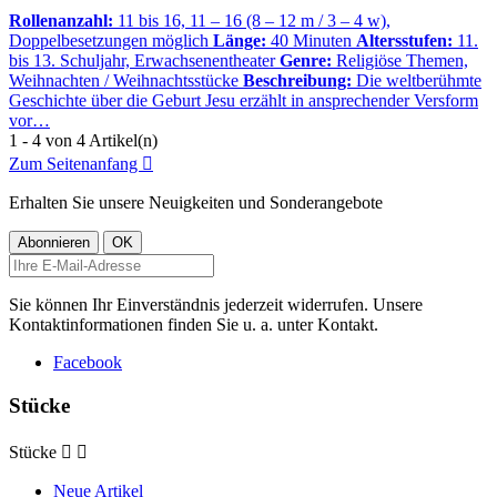
Rollenanzahl:
11 bis 16, 11 – 16 (8 – 12 m / 3 – 4 w),
Doppelbesetzungen möglich
Länge:
40 Minuten
Altersstufen:
11.
bis 13. Schuljahr, Erwachsenentheater
Genre:
Religiöse Themen,
Weihnachten / Weihnachtsstücke
Beschreibung:
Die weltberühmte
Geschichte über die Geburt Jesu erzählt in ansprechender Versform
vor…
1 - 4 von 4 Artikel(n)
Zum Seitenanfang

Erhalten Sie unsere Neuigkeiten und Sonderangebote
Sie können Ihr Einverständnis jederzeit widerrufen. Unsere
Kontaktinformationen finden Sie u. a. unter Kontakt.
Facebook
Stücke
Stücke


Neue Artikel