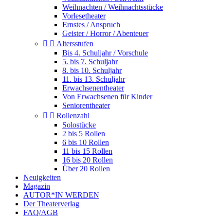
Weihnachten / Weihnachtsstücke
Vorlesetheater
Ernstes / Anspruch
Geister / Horror / Abenteuer


Altersstufen
Bis 4. Schuljahr / Vorschule
5. bis 7. Schuljahr
8. bis 10. Schuljahr
11. bis 13. Schuljahr
Erwachsenentheater
Von Erwachsenen für Kinder
Seniorentheater


Rollenzahl
Solostücke
2 bis 5 Rollen
6 bis 10 Rollen
11 bis 15 Rollen
16 bis 20 Rollen
Über 20 Rollen
Neuigkeiten
Magazin
AUTOR*IN WERDEN
Der Theaterverlag
FAQ/AGB