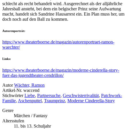
schlecht als recht behandelt wird. Ausgerechnet als der alljährliche
Jahresball ansteht, bei dem ein belgischer Prinz seine Aufwartung
macht, handelt sich Sandrine Hausarrest ein. Ein Plan muss her, um
doch noch auf den Ball zu kommen.
Autorenporträt:
https://www.theaterboerse.de/magazin/autorenportraet-ramon-
waechter/
Links:
https://www.theaterboerse.de/magazin/moderne-cinderella-story-
fuer-das-jugendtheater-cendrillon/
Autor
Wächter, Ramon
Artikel-Nr.
waccend
Stichwörter
Liebe
,
Partnersuche
,
Geschwisterrivalität
,
Patchwork-
Familie
,
Aschenputtel
,
Traumprinz
,
Moderne Cinderella-Story
Genre
Märchen / Fantasy
Altersstufen
11. bis 13. Schuljahr