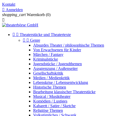
Kontakt

Anmelden
shopping_cart
Warenkorb
(0)



Theaterstücke und Theatertexte


Genre
Absurdes Theater / philosophische Themen
Von Erwachsenen für Kinder
Märchen / Fantasy
Kriminalstücke
Jugendstücke / Jugendthemen
Ausgrenzung / Außenseiter
Gesellschaftskritik
Medien / Medienkritik
Lebenskrise / Lebensentwicklung
Historische Themen
Bearbeitung klassischer Theaterstücke
Musical / Musiktheater
Komödien / Lustiges
Kabarett / Satire / Sketche
Religiöse Themen
Volkstümliches / Schwank