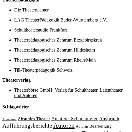
Die Theaterteamer
LAG TheaterPädagogik Baden-Württemberg e.V.
Schultheaterstudio Frankfurt
Theaterpädagogisches Zentrum Erzgebirgskreis
Theaterpädagogisches Zentrum Hildesheim
Theaterpädagogisches Zentrum Rhein/Main
Till-Theaterpädagogik Schweiz
Theaterverlag
Theaterbörse GmbH, Verlag für Schultheater, Laientheater
und Autoren
Schlagwörter
Amateur-Schauspieler
Anspruch
Absurdes Theater
Abenteuer
Autoren
Aufführungsberichte
Bearbeitung
Autorin