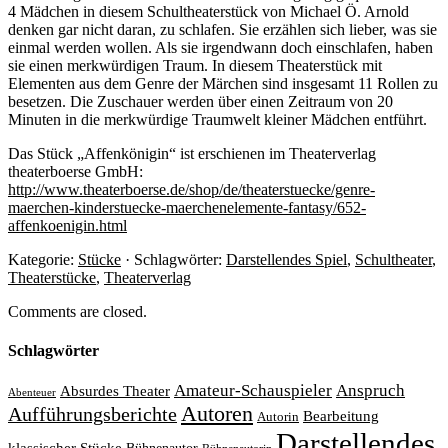
4 Mädchen in diesem Schultheaterstück von Michael Ö. Arnold
denken gar nicht daran, zu schlafen. Sie erzählen sich lieber, was sie
einmal werden wollen. Als sie irgendwann doch einschlafen, haben
sie einen merkwürdigen Traum. In diesem Theaterstück mit
Elementen aus dem Genre der Märchen sind insgesamt 11 Rollen zu
besetzen. Die Zuschauer werden über einen Zeitraum von 20
Minuten in die merkwürdige Traumwelt kleiner Mädchen entführt.
Das Stück „Affenkönigin“ ist erschienen im Theaterverlag
theaterboerse GmbH:
http://www.theaterboerse.de/shop/de/theaterstuecke/genre-
maerchen-kinderstuecke-maerchenelemente-fantasy/652-
affenkoenigin.html
Kategorie:
Stücke
· Schlagwörter:
Darstellendes Spiel
,
Schultheater
,
Theaterstücke
,
Theaterverlag
Comments are closed.
Schlagwörter
Amateur-Schauspieler
Anspruch
Absurdes Theater
Abenteuer
Autoren
Aufführungsberichte
Bearbeitung
Autorin
Darstellendes
klassischer Stücke