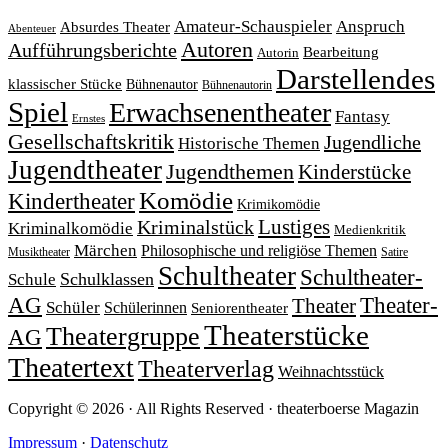
Amateur-Schauspieler
Anspruch
Absurdes Theater
Abenteuer
Autoren
Aufführungsberichte
Bearbeitung
Autorin
Darstellendes
klassischer Stücke
Bühnenautor
Bühnenautorin
Spiel
Erwachsenentheater
Fantasy
Ernstes
Gesellschaftskritik
Jugendliche
Historische Themen
Jugendtheater
Jugendthemen
Kinderstücke
Komödie
Kindertheater
Krimikomödie
Lustiges
Kriminalstück
Kriminalkomödie
Medienkritik
Märchen
Philosophische und religiöse Themen
Satire
Musiktheater
Schultheater
Schultheater-
Schule
Schulklassen
Theater-
AG
Theater
Schüler
Schülerinnen
Seniorentheater
Theaterstücke
Theatergruppe
AG
Theatertext
Theaterverlag
Weihnachtsstück
Copyright © 2026 · All Rights Reserved · theaterboerse Magazin
Impressum
·
Datenschutz