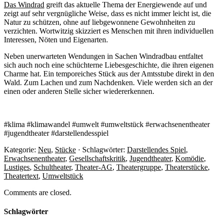
Das Windrad
greift das aktuelle Thema der Energiewende auf und
zeigt auf sehr vergnügliche Weise, dass es nicht immer leicht ist, die
Natur zu schützen, ohne auf liebgewonnene Gewohnheiten zu
verzichten. Wortwitzig skizziert es Menschen mit ihren individuellen
Interessen, Nöten und Eigenarten.
Neben unerwarteten Wendungen in Sachen Windradbau entfaltet
sich auch noch eine schüchterne Liebesgeschichte, die ihren eigenen
Charme hat. Ein temporeiches Stück aus der Amtsstube direkt in den
Wald. Zum Lachen und zum Nachdenken. Viele werden sich an der
einen oder anderen Stelle sicher wiedererkennen.
#klima #klimawandel #umwelt #umweltstück #erwachsenentheater
#jugendtheater #darstellendesspiel
Kategorie:
Neu
,
Stücke
· Schlagwörter:
Darstellendes Spiel
,
Erwachsenentheater
,
Gesellschaftskritik
,
Jugendtheater
,
Komödie
,
Lustiges
,
Schultheater
,
Theater-AG
,
Theatergruppe
,
Theaterstücke
,
Theatertext
,
Umweltstück
Comments are closed.
Schlagwörter