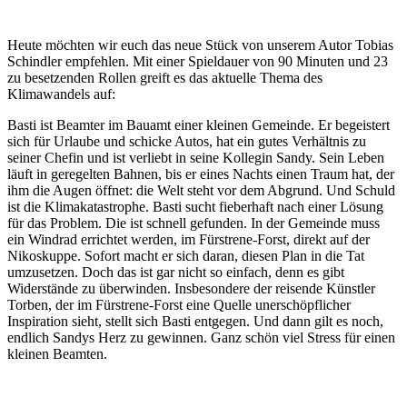
Heute möchten wir euch das neue Stück von unserem Autor Tobias
Schindler empfehlen. Mit einer Spieldauer von 90 Minuten und 23
zu besetzenden Rollen greift es das aktuelle Thema des
Klimawandels auf:
Basti ist Beamter im Bauamt einer kleinen Gemeinde. Er begeistert
sich für Urlaube und schicke Autos, hat ein gutes Verhältnis zu
seiner Chefin und ist verliebt in seine Kollegin Sandy. Sein Leben
läuft in geregelten Bahnen, bis er eines Nachts einen Traum hat, der
ihm die Augen öffnet: die Welt steht vor dem Abgrund. Und Schuld
ist die Klimakatastrophe. Basti sucht fieberhaft nach einer Lösung
für das Problem. Die ist schnell gefunden. In der Gemeinde muss
ein Windrad errichtet werden, im Fürstrene-Forst, direkt auf der
Nikoskuppe. Sofort macht er sich daran, diesen Plan in die Tat
umzusetzen. Doch das ist gar nicht so einfach, denn es gibt
Widerstände zu überwinden. Insbesondere der reisende Künstler
Torben, der im Fürstrene-Forst eine Quelle unerschöpflicher
Inspiration sieht, stellt sich Basti entgegen. Und dann gilt es noch,
endlich Sandys Herz zu gewinnen. Ganz schön viel Stress für einen
kleinen Beamten.