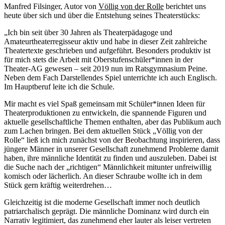
Manfred Filsinger, Autor von
Völlig von der Rolle
berichtet uns
heute über sich und über die Entstehung seines Theaterstücks:
„Ich bin seit über 30 Jahren als Theaterpädagoge und
Amateurtheaterregisseur aktiv und habe in dieser Zeit zahlreiche
Theatertexte geschrieben und aufgeführt. Besonders produktiv ist
für mich stets die Arbeit mit Oberstufenschüler*innen in der
Theater-AG gewesen – seit 2019 nun im Ratsgymnasium Peine.
Neben dem Fach Darstellendes Spiel unterrichte ich auch Englisch.
Im Hauptberuf leite ich die Schule.
Mir macht es viel Spaß gemeinsam mit Schüler*innen Ideen für
Theaterproduktionen zu entwickeln, die spannende Figuren und
aktuelle gesellschaftliche Themen enthalten, aber das Publikum auch
zum Lachen bringen. Bei dem aktuellen Stück „Völlig von der
Rolle“ ließ ich mich zunächst von der Beobachtung inspirieren, dass
jüngere Männer in unserer Gesellschaft zunehmend Probleme damit
haben, ihre männliche Identität zu finden und auszuleben. Dabei ist
die Suche nach der „richtigen“ Männlichkeit mitunter unfreiwillig
komisch oder lächerlich. An dieser Schraube wollte ich in dem
Stück gern kräftig weiterdrehen…
Gleichzeitig ist die moderne Gesellschaft immer noch deutlich
patriarchalisch geprägt. Die männliche Dominanz wird durch ein
Narrativ legitimiert, das zunehmend eher lauter als leiser vertreten