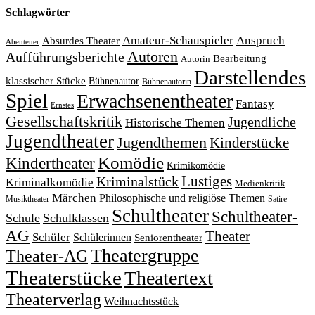
Schlagwörter
Amateur-Schauspieler
Anspruch
Absurdes Theater
Abenteuer
Autoren
Aufführungsberichte
Bearbeitung
Autorin
Darstellendes
klassischer Stücke
Bühnenautor
Bühnenautorin
Spiel
Erwachsenentheater
Fantasy
Ernstes
Gesellschaftskritik
Jugendliche
Historische Themen
Jugendtheater
Jugendthemen
Kinderstücke
Komödie
Kindertheater
Krimikomödie
Lustiges
Kriminalstück
Kriminalkomödie
Medienkritik
Märchen
Philosophische und religiöse Themen
Satire
Musiktheater
Schultheater
Schultheater-
Schule
Schulklassen
AG
Theater
Schüler
Schülerinnen
Seniorentheater
Theatergruppe
Theater-AG
Theaterstücke
Theatertext
Theaterverlag
Weihnachtsstück