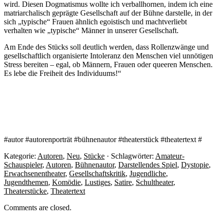
wird. Diesen Dogmatismus wollte ich verballhornen, indem ich eine
matriarchalisch geprägte Gesellschaft auf der Bühne darstelle, in der
sich „typische“ Frauen ähnlich egoistisch und machtverliebt
verhalten wie „typische“ Männer in unserer Gesellschaft.
Am Ende des Stücks soll deutlich werden, dass Rollenzwänge und
gesellschaftlich organisierte Intoleranz den Menschen viel unnötigen
Stress bereiten – egal, ob Männern, Frauen oder queeren Menschen.
Es lebe die Freiheit des Individuums!“
#autor #autorenporträt #bühnenautor #theaterstück #theatertext #
Kategorie:
Autoren
,
Neu
,
Stücke
· Schlagwörter:
Amateur-
Schauspieler
,
Autoren
,
Bühnenautor
,
Darstellendes Spiel
,
Dystopie
,
Erwachsenentheater
,
Gesellschaftskritik
,
Jugendliche
,
Jugendthemen
,
Komödie
,
Lustiges
,
Satire
,
Schultheater
,
Theaterstücke
,
Theatertext
Comments are closed.